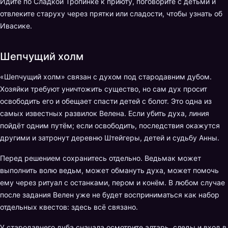
Идите по Сладкой Тропинке к приюту, поговорите с детьми и
отвлеките старуху через прятки или сладости, чтобы узнать об
Ивасике.
Шепчущий холм
«Шепчущий холм» связан с духом под стародавним дубом.
Хозяйки требуют уничтожить существо, но сам дух просит
освободить его и обещает спасти детей с болот. Это одна из
самых известных развилок Велена. Если убить духа, линия
пойдёт одним путём; если освободить, последствия окажутся
другими и затронут деревню Штейгеры, детей и судьбу Анны.
Перед решением сохранитесь отдельно. Ведьмак может
выполнить волю ведьм, может обмануть духа, может помочь
ему через ритуал с останками, пером и конём. В любом случае
после задания Велен уже не будет восприниматься как набор
отдельных квестов: здесь всё связано.
У стародавнего дуба сначала осмотрите алтарь, следы и вход в