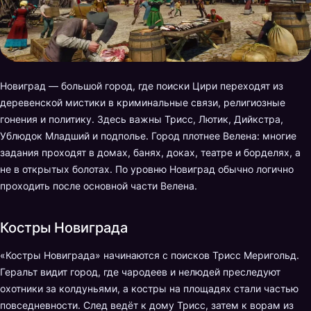
Новиград — большой город, где поиски Цири переходят из
деревенской мистики в криминальные связи, религиозные
гонения и политику. Здесь важны Трисс, Лютик, Дийкстра,
Ублюдок Младший и подполье. Город плотнее Велена: многие
задания проходят в домах, банях, доках, театре и борделях, а
не в открытых болотах. По уровню Новиград обычно логично
проходить после основной части Велена.
Костры Новиграда
«Костры Новиграда» начинаются с поисков Трисс Меригольд.
Геральт видит город, где чародеев и нелюдей преследуют
охотники за колдуньями, а костры на площадях стали частью
повседневности. След ведёт к дому Трисс, затем к ворам из