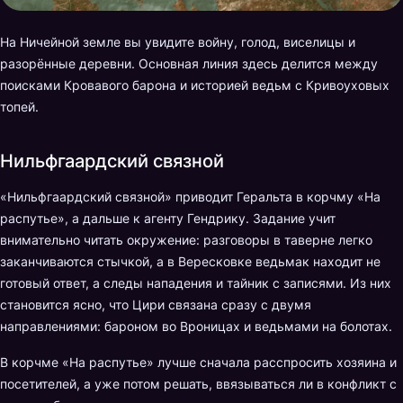
На Ничейной земле вы увидите войну, голод, виселицы и
разорённые деревни. Основная линия здесь делится между
поисками Кровавого барона и историей ведьм с Кривоуховых
топей.
Нильфгаардский связной
«Нильфгаардский связной» приводит Геральта в корчму «На
распутье», а дальше к агенту Гендрику. Задание учит
внимательно читать окружение: разговоры в таверне легко
заканчиваются стычкой, а в Вересковке ведьмак находит не
готовый ответ, а следы нападения и тайник с записями. Из них
становится ясно, что Цири связана сразу с двумя
направлениями: бароном во Вроницах и ведьмами на болотах.
В корчме «На распутье» лучше сначала расспросить хозяина и
посетителей, а уже потом решать, ввязываться ли в конфликт с