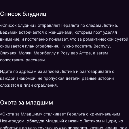
Список блудниц
«Список блудниц» отправляет Геральта по следам Лютика.
Ведьмак встречается с женщинами, которым поэт уделял
внимание, и постепенно понимает, что за романтической суетой
скрывается план ограбления. Нужно посетить Веспулу,
Элихаля, Молли, Марибеллу и Розу вар Аттре, а затем
сопоставить рассказы.
Идите по адресам из записей Лютика и разговаривайте с
каждой знакомой, не пропуская детали: разные истории
сложатся в план ограбления.
Охота за младшим
«Охота за Младшим» сталкивает Геральта с криминальным
Новиградом. Ублюдок Младший связан с Лютиком и Цири, но
добраться до него трудно: нужно проверить казино, арену, дом