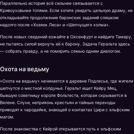
Параллельно история всё сильнее связывается с
Кривоуховыми топями. Если хотите увидеть цельную драму, не
откладывайте продолжение баронских заданий слишком
надолго после «Хозяек Леса» и «Шепчущего холма».
После новых сведений езжайте в Оксенфурт и найдите Тамару,
не пытаясь силой вернуть её к барону. Задача Геральта здесь
— собрать правду, а не помирить семью одним диалогом.
Охота на ведьму
«Охота на ведьму» начинается в деревне Подлесье, где жители
шепчутся о местной колдунье. Геральт ищет Кейру Мец,
бывшую советницу короля Фольтеста, которая скрывается в
Велене. Слухи, неприязнь крестьян и тайные переходы
приводят к чародейке, знающей о контактах Цири с эльфским
магом.
После знакомства с Кейрой открывается путь к эльфским