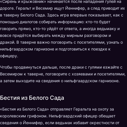
«Сирень и крыжовник» начинается после нападения гулей на
дороге. Геральт и Весемир ищут Йеннифер, а след приводит их
в таверну Белого Сада. Здесь игра впервые показывает, как с
помощью диалогов собирать информацию: кто-то будет
говорить прямо, кто-то уйдёт от ответа, а иногда ведьмаку и
вовсе придётся выбирать между мирным разговором и
дракой. В таверне важно поговорить с посетителями, узнать о
нильфгаардском гарнизоне и подготовиться к поездке к
офицеру.
Чтобы продвинуться дальше, после драки с гулями езжайте с
Весемиром к таверне, поговорите с хозяевами и посетителями,
а затем выходите на сведения о нильфгаардском гарнизоне.
Бестия из Белого Сада
«Бестия из Белого Сада» отправляет Геральта на охоту за
королевским грифоном. Нильфгаардский офицер обещает
сведения о Йеннифер, если ведьмак избавит окрестности от