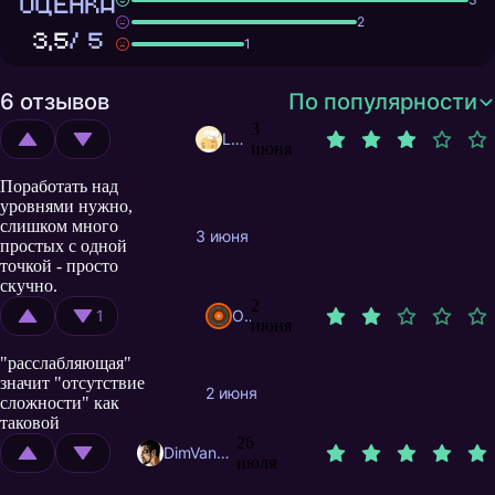
ОЦЕНКА
2
3,5
/ 5
1
6 отзывов
По популярности
3
Loose0Lord
июня
Поработать над
уровнями нужно,
слишком много
3 июня
простых с одной
точкой - просто
скучно.
2
1
Ozonar
июня
"расслабляющая"
значит "отсутствие
2 июня
сложности" как
таковой
26
DimVanSan
июля