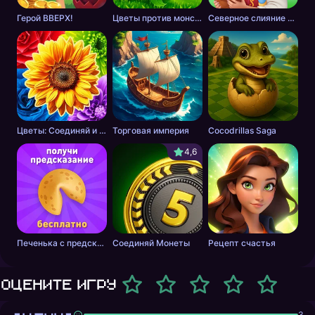
Герой ВВЕРХ!
Цветы против монстров
Северное слияние - тайна леса
Цветы: Соединяй и Продавай Букеты!
Торговая империя
Cocodrillas Saga
4,6
Печенька с предсказанием
Соединяй Монеты
Рецепт счастья
Оцените игру
3