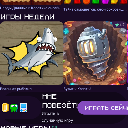
Нарды Длинные и Короткие онлайн
Тайна самоцветов: ключ сокровищ - три в ряд
Игры недели
4,7
Реальная рыбалка
Бурить-Копать!
Мне
повезёт!
Играть
сейч
Играть в
случайную игру