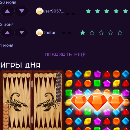
26 июля
2
user9057415
июня
2 июня
Theturf
1 июня
1 июня
Показать ещё
Игры дня