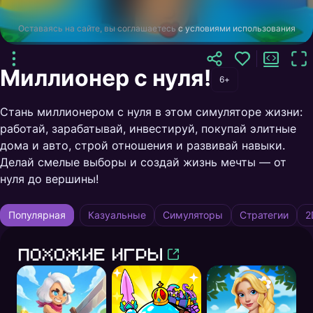
Оставаясь на сайте, вы соглашаетесь
с условиями использования
Миллионер с нуля!
6+
Стань миллионером с нуля в этом симуляторе жизни:
работай, зарабатывай, инвестируй, покупай элитные
дома и авто, строй отношения и развивай навыки.
Делай смелые выборы и создай жизнь мечты — от
нуля до вершины!
Популярная
Казуальные
Симуляторы
Стратегии
2
Похожие игры