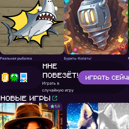
Реальная рыбалка
Бурить-Копать!
Мне
повезёт!
Играть
сейч
Играть в
случайную игру
Новые игры
5,0