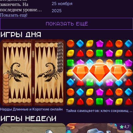
25 ноября
закончить. На
последнем уровне
2025
требует автомобиль
Показать ещё
15IvI, но его можно
Показать ещё
получить только
выиграв в
Игры дня
«спиннер». Чтобы
играть в спиннер -
три билета/6часов.
Надо высадить 150
билетов. Дальше
умножайте/делите
сами) либо купить за
999р)))
Нарды Длинные и Короткие онлайн
Тайна самоцветов: ключ сокровищ - три в ряд
Игры недели
4,7