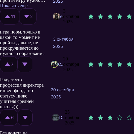
пройти игру нужно
2025
получить: - уровень
Показать ещё
авто 15 (максимально
3
достижимый уровень
11
2
evmix
октября
в игре - 13) - уровень
2025
дома 13 (максимально
игра норм, только в
достижимый в игре -
какой то момент не
12)
3 октября
пройти дальше, не
2025
прокручивается до
нужного образования
20
7
COPMOBI4
октября
2025
Радует что
профессия директора
20 октября
инвестфонда по
статусу ниже
2025
учителя средней
школы)))
25
6
DoHXyaH
ноября
2025
Без доната не