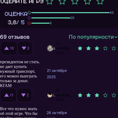
Оцените игру
ОЦЕНКА
40
20
3,8
/ 5
9
69 отзывов
По популярности
21
16
2
solodiver
октября
2025
президентом не стать.
не дает купить
21 октября
нужный транспорт,
его можно выиграть
2025
только за донат.
КГАМ
26
11
2
izmax
октября
2025
Все что нужно знать
26 октября
об этой игре. Что бы