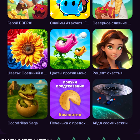
Герой ВВЕРХ!
Слаймы Атакуют: Головоломка!
Северное слияние - тайна леса
Цветы: Соединяй и Продавай Букеты!
Цветы против монстров
Рецепт счастья
Cocodrillas Saga
Печенька с предсказанием
Айдл космический добытчик