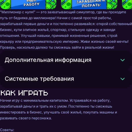
"Миллионер с нуля!" — это захватывающий симулятор, где вы проходите 
путь от бедняка до миллионера! Начни с самой простой работы, 
зарабатывай первые деньги и постепенно развивайся: открой собственный 
бизнес, купи элитное жильё, спорткар, стильную одежду и заведи 
отношения. Улучшай навыки, принимай жизненные решения, строй 
карьеру или предпринимательскую империю. Живи жизнью своей мечты!

Проверь, насколько далеко ты сможешь зайти в реальной жизни!
Дополнительная информация
Системные требования
Как играть
Начни игру с минимальным капиталом. Устраивайся на работу, 
зарабатывай деньги и трать их с умом. Постепенно ты сможешь 
инвестировать в бизнес, улучшать своё жильё, покупать машины и 
развивать своего персонажа.

Советы:
