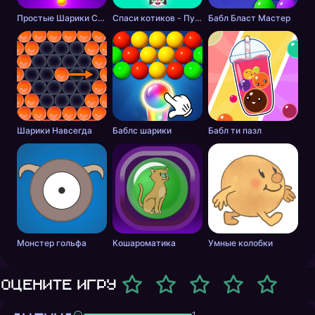
Простые Шарики Стрелялки
Спаси котиков - Пузырьковый Шутер
Бабл Бласт Мастер
Шарики Навсегда
Баблс шарики
Бабл ти пазл
Монстер гольфа
Кошароматика
Умные колобки
Оцените игру
1