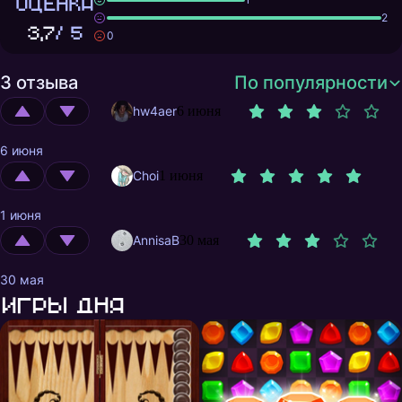
ОЦЕНКА
2
3,7
/ 5
0
3 отзыва
По популярности
hw4aer
6 июня
6 июня
Choi
1 июня
1 июня
AnnisaB
30 мая
30 мая
Игры дня