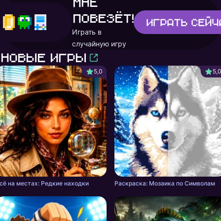
Мне
повезёт!
Играть
сейч
Играть в
случайную игру
Новые игры
5,0
5,
сё на местах: Редкие находки
Раскраска: Мозаика по Символам