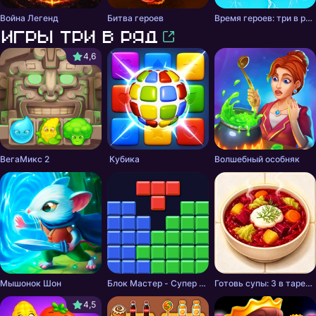
Война Легенд
Битва героев
Время героев: три в ряд RPG
Игры три в ряд
4,6
ВегаМикс 2
Кубика
Волшебный особняк
Мышонок Шон
Блок Мастер - Супер Пазл
Готовь супы: 3 в тарелку
4,5