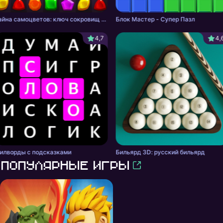
Тайна самоцветов: ключ сокровищ - три в ряд
Блок Мастер - Супер Пазл
4,7
4,
илворды с подсказками
Бильярд 3D: русский бильярд
Популярные игры