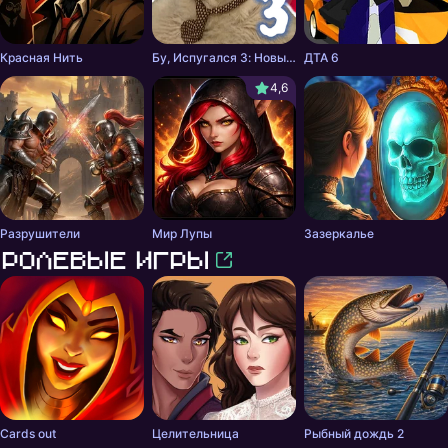
Красная Нить
Бу, Испугался 3: Новый Год со Скулбоем
ДТА 6
4,6
Разрушители
Мир Лупы
Зазеркалье
Ролевые игры
Cards out
Целительница
Рыбный дождь 2