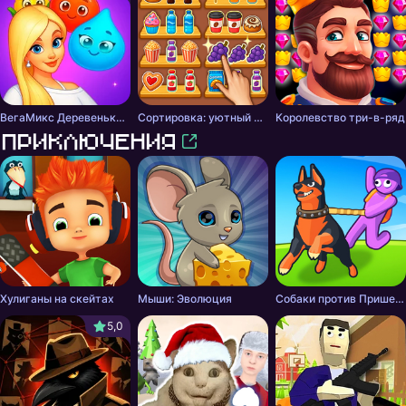
ВегаМикс Деревенька 3 в ряд
Сортировка: уютный порядок
Королевство три-в-ряд
Приключения
Хулиганы на скейтах
Мыши: Эволюция
Собаки против Пришельцев
5,0