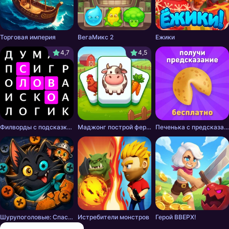
Торговая империя
ВегаМикс 2
Ежики
4,7
4,5
Филворды с подсказками
Маджонг построй ферму
Печенька с предсказанием
Шурупоголовые: Спасение хвостов
Истребители монстров
Герой ВВЕРХ!