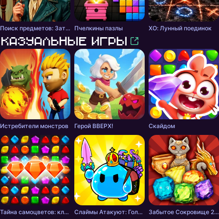
Поиск предметов: Затерянные места
Пчелкины пазлы
ХО: Лунный поединок
Казуальные игры
Истребители монстров
Герой ВВЕРХ!
Скайдом
Тайна самоцветов: ключ сокровищ - три в ряд
Слаймы Атакуют: Головоломка!
Забытое Сокровище 2 - три в ряд