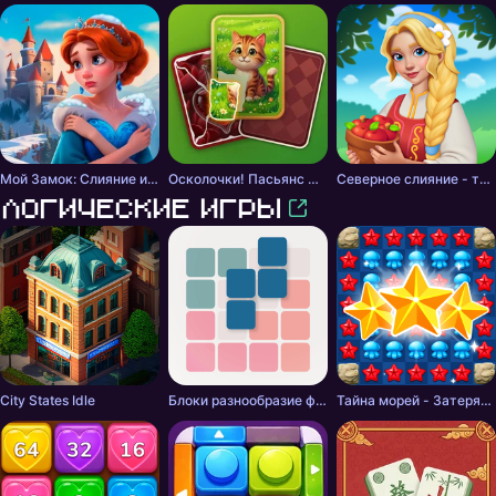
Мой Замок: Слияние и История
Осколочки! Пасьянс Собери картинки
Северное слияние - тайна леса
Логические игры
City States Idle
Блоки разнообразие фигурок
Тайна морей - Затерянные сокровища: Три в ряд