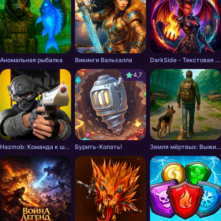
Аномальная рыбалка
Викинги Вальхалла
DarkSide - Текстовая РПГ
4,7
Hazmob: Команда к штурму
Бурить-Копать!
Земля мёртвых: Выживание