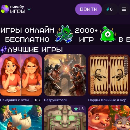
Войти
0
Игры от Пикабу
Выбор редакции
Игры онлайн
2000+
Шутер
Головоломки
Гонки
бесплатно
игр
в 
Все жанры
Лучшие игры
Свидания с отличиями
18+
Разрушители
Нарды Длинные и Короткие онлайн
4,6