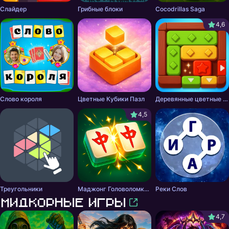
Слайдер
Грибные блоки
Cocodrillas Saga
4,6
Слово короля
Цветные Кубики Пазл
Деревянные цветные блоки
4,5
Треугольники
Маджонг Головоломка: Совпадение Плиток
Реки Слов
Мидкорные игры
4,7