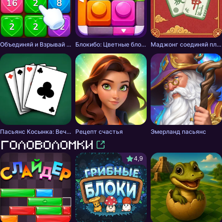
Объединяй и Взрывай + 2048
Блокибо: Цветные блоки
Маджонг соединяй плитки
Пасьянс Косынка: Вечная русская классика
Рецепт счастья
Эмерланд пасьянс
Головоломки
4,9