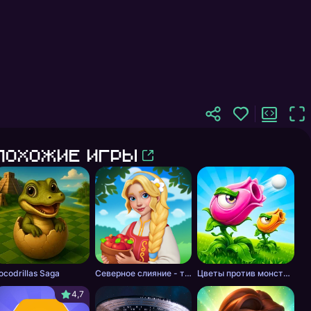
Похожие игры
ocodrillas Saga
Северное слияние - тайна леса
Цветы против монстров
4,7