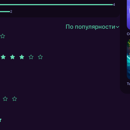
4
2
По популярности
С
Т