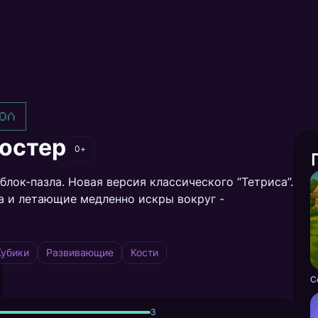
ол
остер
0+
лок-пазла. Новая версия классического “Тетриса”.
а и летающие медленно искры вокруг -
Кубики
Развивающие
Кости
C
3