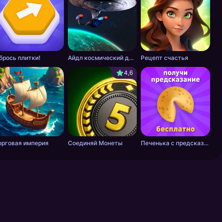
брось плитки!
Айдл космический добытчик
Рецепт счастья
4,6
орговая империя
Соединяй Монеты
Печенька с предсказанием