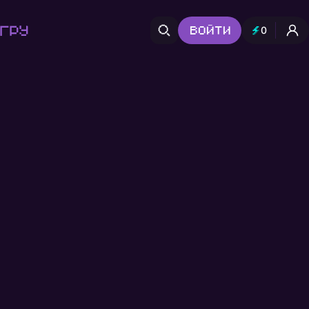
гру
Войти
0