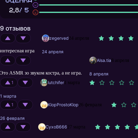
ОЦЕНКА
2,8
/ 5
9 отзывов
zegerved
24 апреля
интересная игра
24 апреля
Alsa.tia
8 апреля
Это ASMR зо звуком костра, а не игра.
8 апреля
1
lutchifer
1 марта
1 марта
1
KlopProstoKlop
26 февраля
26 февраля
CyxoB666
27 марта