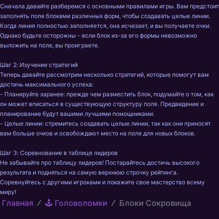
Сначала давайте разберемся с основными правилами игры. Вам предстоит 
заполнять поле блоками различных форм, чтобы создавать целые линии. 
Когда линия полностью заполняется, она исчезает, и вы получаете очки. 
Однако будьте осторожны - если блок из-за его формы невозможно 
выложить на поле, вы проиграете.

Шаг 2: Изучение стратегий

Теперь давайте рассмотрим несколько стратегий, которые помогут вам 
достичь максимального успеха:

- Планируйте заранее: прежде чем разместить блок, подумайте о том, как 
он может вписаться в существующую структуру поля. Предвидение и 
планирование будут вашими лучшими помощниками.

- Целые линии: стремитесь создавать целые линии, так как они приносят 
вам больше очков и освобождают место на поле для новых блоков.

Шаг 3: Соревнование в таблице лидеров

Не забывайте про таблицу лидеров! Постарайтесь достичь высокого 
результата и подняться на самую верхнюю строчку рейтинга. 
Соревнуйтесь с другими игроками и покажите свое мастерство всему 
миру!
Главная
🕹️ Головоломки
Блоки Сокровища