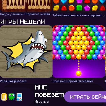
Нарды Длинные и Короткие онлайн
Тайна самоцветов: ключ сокровищ - три в ряд
Игры недели
Реальная рыбалка
Простые Шарики Стрелялки
Мне
повезёт!
Играть
сейч
Играть в