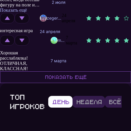
2 июля
фигуру на поле и
задеваешь зону
Показать ещё
сброса вариантов.
24
zegerved
Неужели нельзя было
апреля
сделать, чтобы эта
интересная игра
кнопка была
24 апреля
неактивной, если
7
megaLesha
взята фигура?
марта
Хорошая
расслаблялка!
7 марта
ОТЛИЧНАЯ,
КЛАССНАЯ!
Показать ещё
Топ
День
Неделя
Всё в
игроков