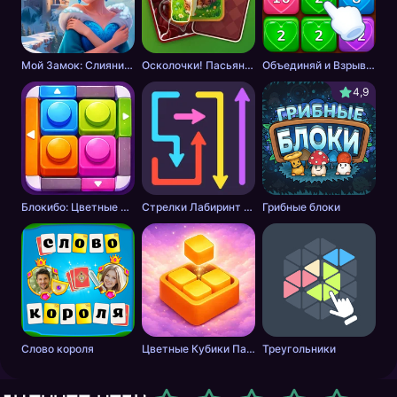
Мой Замок: Слияние и История
Осколочки! Пасьянс Собери картинки
Объединяй и Взрывай + 2048
4,9
Блокибо: Цветные блоки
Стрелки Лабиринт - Цветной путь
Грибные блоки
Слово короля
Цветные Кубики Пазл
Треугольники