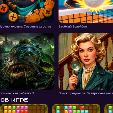
урупоголовые: Спасение хвостов
Весёлый Волейбол
осмическая рыбалка 2
Поиск предметов: Затерянные мес
Об игре