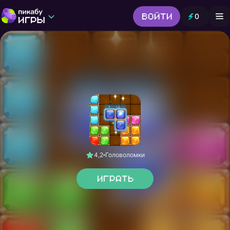
Войти
0
Игры от Пикабу
Выбор редакции
Шутер
Головоломки
Гонки
Все жанры
4,2
Головоломки
Играть