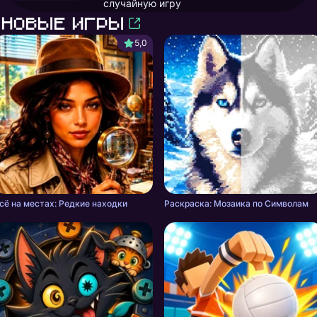
случайную игру
Новые игры
5,0
сё на местах: Редкие находки
Раскраска: Мозаика по Символам