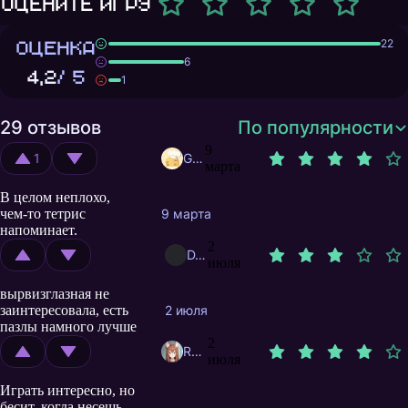
Оцените игру
ОЦЕНКА
22
6
4,2
/ 5
1
29 отзывов
По популярности
9
1
GatoFuncionario
марта
В целом неплохо,
чем-то тетрис
9 марта
напоминает.
2
D.GrosseSchlange
июля
вырвизглазная не
заинтересовала, есть
2 июля
пазлы намного лучше
2
Ryumashka
июля
Играть интересно, но
бесит, когда несешь