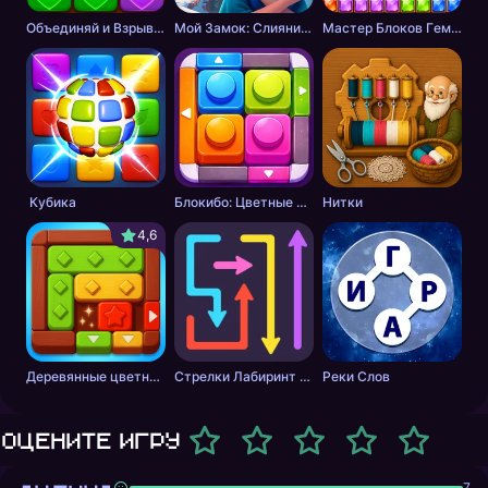
Объединяй и Взрывай + 2048
Мой Замок: Слияние и История
Мастер Блоков Гeм Пазл
Кубика
Блокибо: Цветные блоки
Нитки
4,6
Деревянные цветные блоки
Стрелки Лабиринт - Цветной путь
Реки Слов
Оцените игру
7