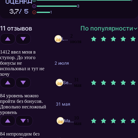
ОЦЕНКА
3
3,7
/ 5
1
11 отзывов
По популярности
2
Lohmat1y
июля
1412 ввел меня в
ступор. До этого
бонусы не
2 июля
использовал и тут не
хочу
31
Sega0506
мая
84 уровень можно
пройти без бонусов.
31 мая
Довольно несложный
уровень
10
1
MatroS1k
мая
84 непроходим без