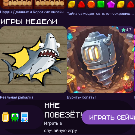
Нарды Длинные и Короткие онлайн
Тайна самоцветов: ключ сокровищ - три в ряд
Игры недели
4,7
Реальная рыбалка
Бурить-Копать!
Мне
повезёт!
Играть
сейч
Играть в
случайную игру