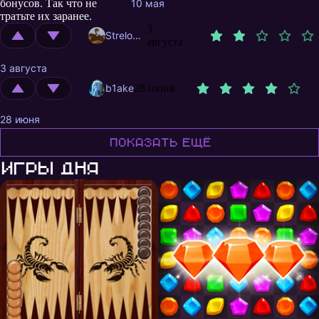
бонусов. Так что не
10 мая
тратьте их заранее.
3
Strelok13
августа
3 августа
b1ake
28 июня
28 июня
Показать ещё
Игры дня