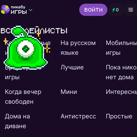
Войти
0
Игры от Пикабу
Выбор редакции
Все плейлисты
Шутер
Головоломки
Гонки
Все жанры
Компьютерные
На русском
Мобильн
игры
языке
игры
Браузерные
Лучшие
Пока нико
игры
нет дома
Когда вечер
Мини
Интересн
свободен
Дома на
Антистресс
Простые
диване