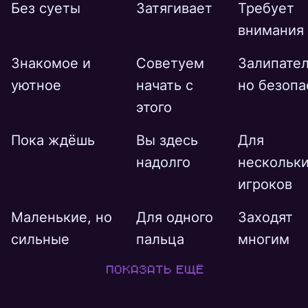
Без суеты
Затягивает
Требует
внимания
Знакомое и
Советуем
Залипател
уютное
начать с
но безопа
этого
Пока ждёшь
Вы здесь
Для
надолго
нескольк
игроков
Маленькие, но
Для одного
Заходят
сильные
пальца
многим
Показать ещё