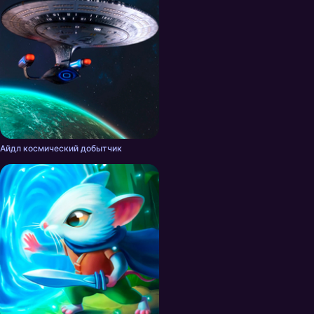
Айдл космический добытчик