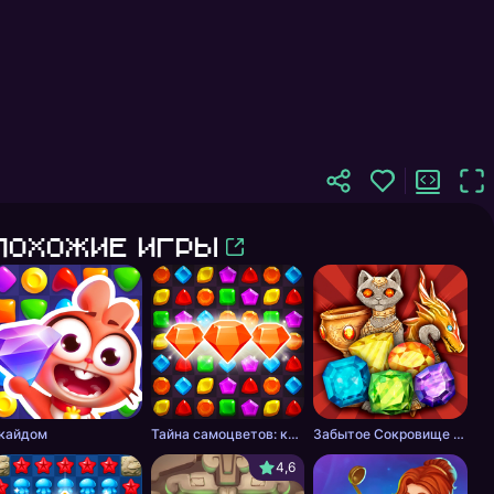
Похожие игры
Еда
кайдом
Тайна самоцветов: ключ сокровищ - три в ряд
Забытое Сокровище 2 - три в ряд
4,6