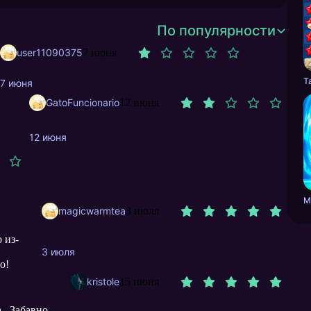
По популярности
user11090375
7 июня
7 июня
GatoFuncionario
12 июня
12 июня
М
magicwarmtea
3 июля
 из-
3 июля
о!
kristole
15 июня
. Забавно,