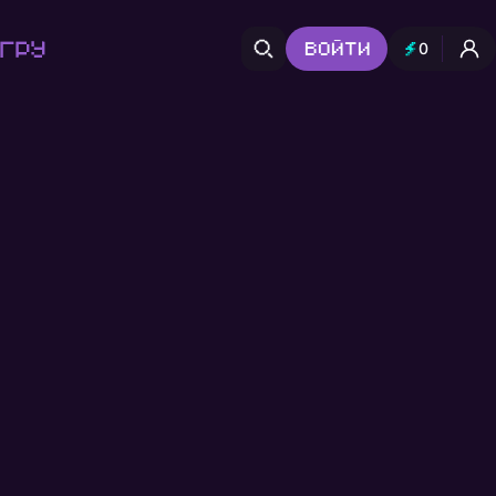
гру
Войти
0