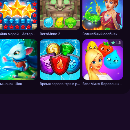
Тайна морей - Затерянные сокровища: Три в ряд
ВегаМикс 2
Волшебный особняк
4,5
ышонок Шон
Время героев: три в ряд RPG
ВегаМикс Деревенька 3 в ряд