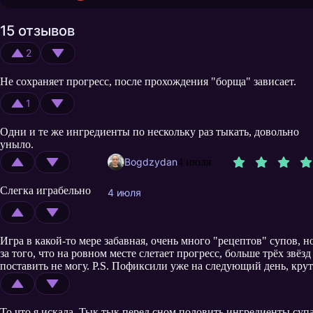
15 отзывов
2
Не сохраняет прогресс, после прохождения "борща" зависает.
1
Одни и те же ингредиенты по нескольку раз тыкать, довольно
уныло.
Bogdzydan
4 июля
Слегка играбельно
4 июля
Игра в какой-то мере забавная, очень много "рецептов" супов, но
за того, что на ровном месте слетает прогресс, больше трёх звёзд
поставить не могу. P.S. Пофиксили уже на следующий день, крут
То что я искала. Тык тык перед сном половить ингредиенты супа