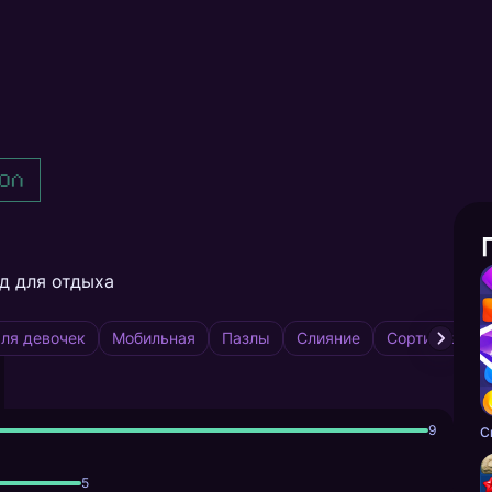
ол
д для отдыха
ля девочек
Мобильная
Пазлы
Слияние
Сортировка
9
С
5