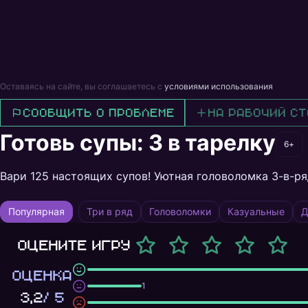
Оставаясь на сайте, вы соглашаетесь с
условиями использования
Сообщить о проблеме
На рабочий ст
Готовь супы: 3 в тарелку
6+
Вари 125 настоящих супов! Уютная головоломка 3-в-ря
Популярная
Три в ряд
Головоломки
Казуальные
Д
Оцените игру
ОЦЕНКА
1
3,2
/ 5