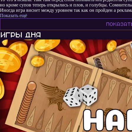
но кроме супов теперь открылись и плов, и голубцы. Сомнитель
Иногда игра виснет между уровнем так как он пройден а реклам
загрузиться, но я просто заново открываю её. П.с. рейтинг не ра
Показать ещё
он и не нужен)
Показат
Игры дня