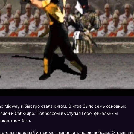
х Midway и быстро стала хитом. В игре было семь основных
рпион и Саб-Зиро. Подбоссом выступал Горо, финальным
секретном бою.
 которые каждый игрок мог выполнить после победы. Отрывани