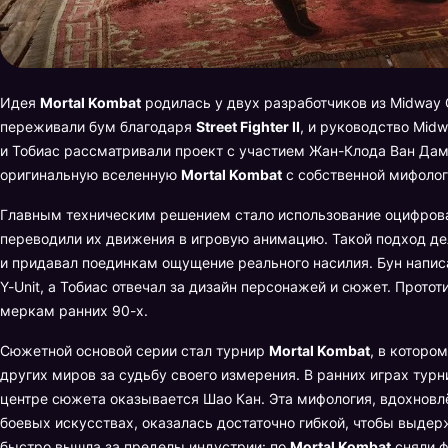
Идея
Mortal Kombat
родилась у двух разработчиков из Midway 
переживали бум благодаря
Street Fighter II
, и руководство Mid
и Тобиас рассматривали проект с участием Жан-Клода Ван Дамм
оригинальную вселенную
Mortal Kombat
с собственной мифолог
Главным техническим решением стало использование оцифрова
переводили их движения в игровую анимацию. Такой подход де
и придавал поединкам ощущение реального насилия. Бун напи
Y-Unit, а Тобиас отвечал за дизайн персонажей и сюжет. Прото
меркам ранних 90-х.
Сюжетной основой серии стал турнир
Mortal Kombat
, в которо
других миров за судьбу своего измерения. В ранних играх турн
центре сюжета оказывается Шао Кан. Эта мифология, вдохновл
боевых искусствах, оказалась достаточно гибкой, чтобы выдер
быстро вышла за пределы индустрии: по
Mortal Kombat
сняли ф