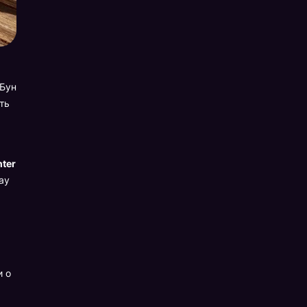
 Бун
ть
hter
ay
и о