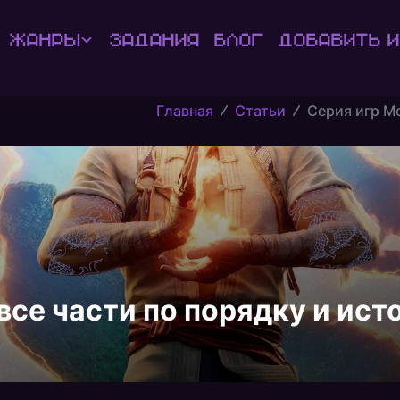
Жанры
Задания
Блог
Добавить и
Главная
Статьи
Серия игр Mo
 все части по порядку и ис