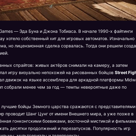
Games — Эда Буна и Джона Тобиаса. В начале 1990-х файтинги
way хотело собственный хит для игровых автоматов. Изначально
а, но лицензионная сделка сорвалась. Тогда они решили созда
ией.
нных спрайтов: живых актёров снимали на камеру, а затем
лал игру визуально непохожей на рисованных бойцов
Street Fig
сал движок на языке ассемблера для аркадной платформы Midw
тип собрали менее чем за год — темпы невероятные даже по
м лучшие бойцы Земного царства сражаются с представителями
ир проводит Шанг Цунг от имени Внешнего мира, а уже позже в
ённая гонконгскими боевиками, восточной мистикой и фильмам
жать десятки продолжений и перезапусков. Популярность игр
ильмы, мультсериалы и телепроекты.