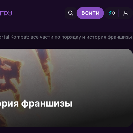
гру
Войти
0
rtal Kombat: все части по порядку и история франшизы
тория франшизы