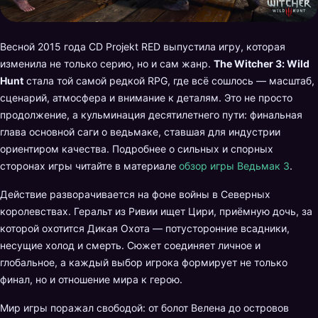
Весной 2015 года CD Projekt RED выпустила игру, которая
изменила не только серию, но и сам жанр.
The Witcher 3: Wild
Hunt
стала той самой редкой RPG, где всё сошлось — масштаб,
сценарий, атмосфера и внимание к деталям. Это не просто
продолжение, а кульминация десятилетнего пути: финальная
глава основной саги о ведьмаке, ставшая для индустрии
ориентиром качества. Подробнее о сильных и спорных
сторонах игры читайте в материале
обзор игры Ведьмак 3
.
Действие разворачивается на фоне войны в Северных
королевствах. Геральт из Ривии ищет Цири, приёмную дочь, за
которой охотится Дикая Охота — потусторонние всадники,
несущие холод и смерть. Сюжет соединяет личное и
глобальное, а каждый выбор игрока формирует не только
финал, но и отношение мира к герою.
Мир игры поражал свободой: от болот Велена до островов