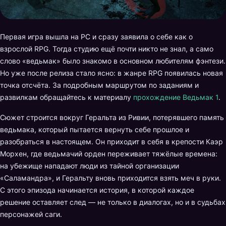
Первая игра вышла на PC и сразу заявила о себе как о
взрослой RPG. Тогда студию ещё почти никто не знал, а само
слово «ведьмак» было знакомо в основном любителям фэнтези.
Но уже после релиза стало ясно: в жанре RPG появилась новая
точка отсчёта. За подробным маршрутом по заданиям и
развилкам обращайтесь к материалу
прохождение Ведьмак 1
.
Сюжет строится вокруг Геральта из Ривии, потерявшего память
ведьмака, который пытается вернуть себе прошлое и
разобраться в настоящем. Он приходит в себя в крепости Каэр
Морхен, где ведьмачий орден переживает тяжёлые времена:
на убежище нападают люди из тайной организации
«Саламандра», и Геральту вновь приходится взять меч в руки.
С этого эпизода начинается история, в которой каждое
решение оставляет след — не только в диалогах, но и в судьбах
персонажей саги.