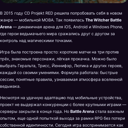
В 2015 году CD Projekt RED решила попробовать себя в новом
жанре — мобильной MOBA. Так появилась
The Witcher Battle
Arena
— динамичная арена для iOS, Android и Windows Phone,
где герои ведьмачьего мира сражались друг с другом за
контроль над магическими точками.
Игра была построена просто: короткие матчи на три против
трёх, знакомые персонажи, лёгкая прокачка. Можно было
выбрать Геральта, Трисс, Йеннифэр, Лютика и других героев,
каждый со своими умениями. Формула работала: быстрые
сессии, понятные правила, узнаваемая атмосфера вселенной
ведьмака.
Несмотря на удачную адаптацию под мобильные устройства,
проект не выдержал конкуренции с более крупными играми —
серверы закрыли в конце года. Но
Battle Arena
стала важным
опытом, еще одной попыткой выхода за рамки RPG без потери
собственной идентичности. Сегодня игра воспринимается как