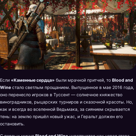
Если
«Каменные сердца»
были мрачной притчей, то
Blood and
Wine
стало светлым прощанием. Выпущенное в мае 2016 года,
оно перенесло игроков в Туссент — солнечное княжество
виноградников, рыцарских турниров и сказочной красоты. Но,
как и всегда во вселенной Ведьмака, за сиянием скрывается
тень: на землю пришёл новый ужас, и Геральт должен его
остановить.
С первых минут
Blood and Wine
чувствуется как новая глава,