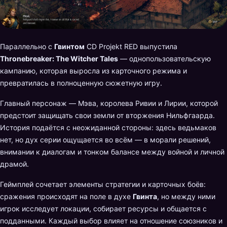
Параллельно с
Гвинтом
CD Projekt RED выпустила
Thronebreaker: The Witcher Tales
— однопользовательскую
кампанию, которая выросла из карточного режима и
превратилась в полноценную сюжетную игру.
Главный персонаж — Мэва, королева Ривии и Лирии, которой
предстоит защищать свои земли от вторжения Нильфгаарда.
История подаётся с неожиданной стороны: здесь ведьмаков
нет, но дух серии ощущается во всём — в морали решений,
внимании к диалогам и тонком балансе между войной и личной
драмой.
Геймплей сочетает элементы стратегии и карточных боёв:
сражения происходят на поле в духе
Гвинта
, но между ними
игрок исследует локации, собирает ресурсы и общается с
подданными. Каждый выбор влияет на отношение союзников и