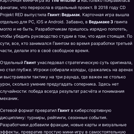
Карточная мини-игра из
The Witcher 3
настолько понравилась
фанатам, что переросла в отдельный проект. В 2018 году CD
Projekt RED выпустила
Гвинт: Ведьмак
. Карточная игра вышла
отдельно для PC, iOS и Android. Забавно, в
Ведьмаке 3
гвинта
могло и не быть. Разработчикам пришлось изрядно попотеть,
чтобы убедить руководство студии в том, что идея стоящая. По
сути, все, кто занимался Гвинтом во время разработки третьей
части, делали это в своё свободное время.
Отдельный
Гвинт
унаследовал стратегическую суть оригинала,
но стал глубже. Игроки собирали колоды, сражались на аренах
и выстраивали тактику на три раунда, где важен не столько
урон, сколько умение предугадать соперника. Здесь нет
случайности: победа всегда результат расчёта и понимания
механик.
Сетевой формат превратил
Гвинт
в киберспортивную
дисциплину: турниры, рейтинги, сезонные события.
Разработчики добавили фракции, новые карты и визуальные
эффекты, превратив простую мини-игру в самостоятельную