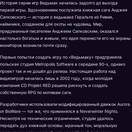
История серии игр Ведьмак началась задолго до выхода
первой игры. Вдохновением послужила книжная сага Анджея
Сапковского — история о ведьмаке Геральте из Ривии,
наёмнике, созданном для охоты на чудовищ. Мир,
придуманный писателем Анджеем Сапковским, оказался
настолько богатым и живым, что идея перенести его на экраны
мониторов возникла почти сразу.
Первые попытки создать игру по «Ведьмаку» предприняла
польская студия Metropolis Software в середине 90-х, однако
проект так и не дошёл до релиза. Настоящая работа над
видеоигрой началась лишь в 2002 году, когда молодая
компания CD Projekt RED решила рискнуть и создать
собственную RPG по мотивам саги.
Разработчики использовали модифицированный движок Aurora
от BioWare — тот же, что применялся в Neverwinter Nights.
Несмотря на технические ограничения, студии удалось
передать дух книжной основы: мрачный тон, моральную