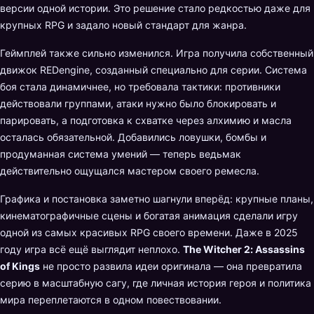
версии одной истории. Это решение стало редкостью даже для
крупных RPG и задало новый стандарт для жанра.
Геймплей также сильно изменился. Игра получила собственный
движок REDengine, созданный специально для серии. Система
боя стала динамичнее, но требовала тактики: противники
действовали группами, атаки нужно было блокировать и
парировать, а подготовка к схватке через алхимию и масла
осталась обязательной. Добавились ловушки, бомбы и
продуманная система умений — теперь ведьмак
действительно ощущался мастером своего ремесла.
Графика и постановка заметно шагнули вперёд: крупные планы,
кинематографичные сцены и богатая анимация сделали игру
одной из самых красивых RPG своего времени. Даже в 2025
году игра всё ещё выглядит неплохо.
The Witcher 2: Assassins
of Kings
не просто развила идеи оригинала — она превратила
серию в масштабную сагу, где личная история героя и политика
мира переплетаются в одном повествовании.