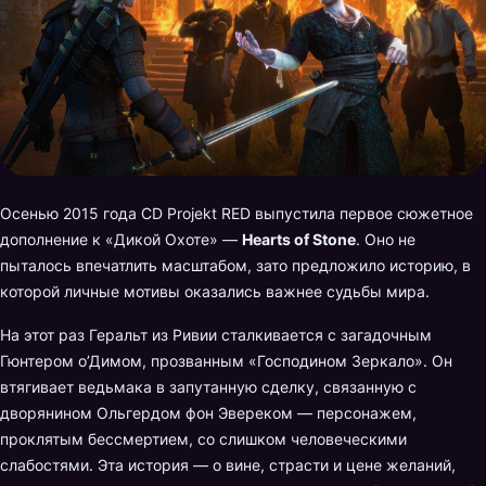
Осенью 2015 года CD Projekt RED выпустила первое сюжетное
дополнение к «Дикой Охоте» —
Hearts of Stone
. Оно не
пыталось впечатлить масштабом, зато предложило историю, в
которой личные мотивы оказались важнее судьбы мира.
На этот раз Геральт из Ривии сталкивается с загадочным
Гюнтером о’Димом, прозванным «Господином Зеркало». Он
втягивает ведьмака в запутанную сделку, связанную с
дворянином Ольгердом фон Эвереком — персонажем,
проклятым бессмертием, со слишком человеческими
слабостями. Эта история — о вине, страсти и цене желаний,