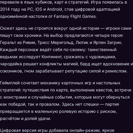
перевели в язык кубиков, карт и стратегий. Игра появилась в
2014 году на PC, iOS и Android, став цифровой адаптацией
одноимённой настолки от Fantasy Flight Games.
Сюжет здесь не строится вокруг одной истории — игроки сами
пишут свои хроники. На выбор предлагаются четыре героя:
Геральт из Ривии, Трисс Меригольд, Лютик и Ярпен Загрин.
Каждый персонаж ведёт себя по-своему: таинственный
ведьмак исследует Континент, сражаясь с чудовищами,
чародейка решает конфликты магией, бард ищет вдохновение и
союзников, гном зарабатывает репутацию силой и ремеслом.
Геймплей сочетает механику карточных игр и настольных
стратегий: путешествия по карте, выполнение квестов, встречи
с монстрами и случайные события, которые могут обернуться
как победой, так и провалом. Здесь нет спешки — партия
превращается в маленькую ролевую историю с риском,
расчётом и долей удачи.
Цифровая версия игры добавила онлайн-режим, яркое