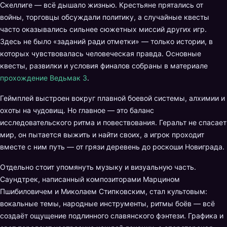
Скеллиге — всё дышало жизнью. Крестьяне прятались от
войны, торговцы обсуждали политику, а случайные квесты
часто оказывались сильнее сюжетных миссий других игр.
Здесь не было «заданий ради отметки» — только истории, в
которых чувствовалась человеческая правда. Основные
квесты, развилки и условия финалов собраны в материале
прохождение Ведьмак 3
.
Геймплей выстроен вокруг плавной боевой системы, алхимии и
охоты на чудовищ. Но главное — это баланс
исследовательского ритма и повествования. Геральт не спасает
мир, он пытается выжить и найти своих, а игрок проходит
вместе с ним путь — от грязи деревень до роскоши Новиграда.
Отдельно стоит упомянуть музыку и визуальную часть.
Саундтрек, написанный композиторами Марцином
Пшибиловичем и Миколаем Стипковским, стал культовым:
вокальные темы, народные инструменты, ритмы боёв — всё
создаёт ощущение подлинного славянского фэнтези. Графика и