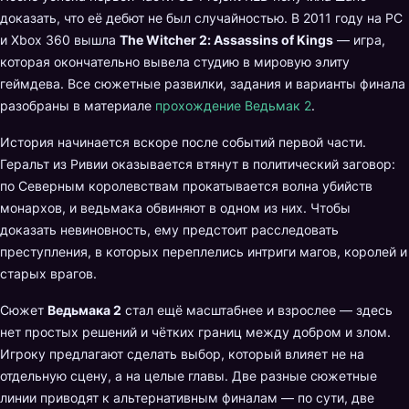
доказать, что её дебют не был случайностью. В 2011 году на PC
и Xbox 360 вышла
The Witcher 2: Assassins of Kings
— игра,
которая окончательно вывела студию в мировую элиту
геймдева. Все сюжетные развилки, задания и варианты финала
разобраны в материале
прохождение Ведьмак 2
.
История начинается вскоре после событий первой части.
Геральт из Ривии оказывается втянут в политический заговор:
по Северным королевствам прокатывается волна убийств
монархов, и ведьмака обвиняют в одном из них. Чтобы
доказать невиновность, ему предстоит расследовать
преступления, в которых переплелись интриги магов, королей и
старых врагов.
Сюжет
Ведьмака 2
стал ещё масштабнее и взрослее — здесь
нет простых решений и чётких границ между добром и злом.
Игроку предлагают сделать выбор, который влияет не на
отдельную сцену, а на целые главы. Две разные сюжетные
линии приводят к альтернативным финалам — по сути, две