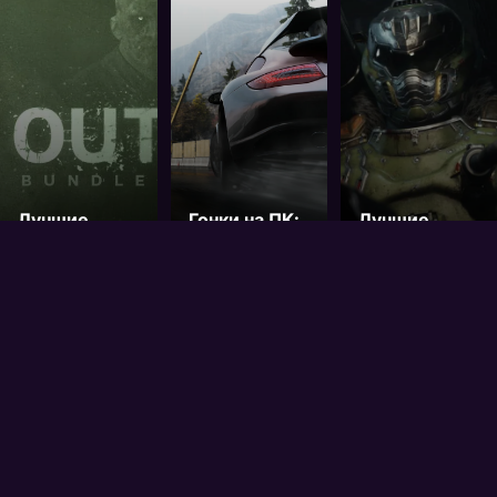
Лучшие
Гонки на ПК:
Лучшие
хоррор-игры
ТОП-10
шутеры от
на ПК
лучших
первого
гоночных игр
лица на ПК
Лучшие игры