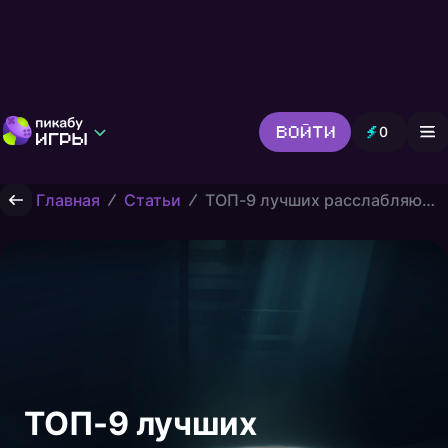
Войти
0
Игры от Пикабу
Выбор редакции
Главная
Статьи
ТОП-9 лучших расслабляющих игр на ПК
Шутер
Головоломки
Гонки
Все жанры
ТОП-9 лучших