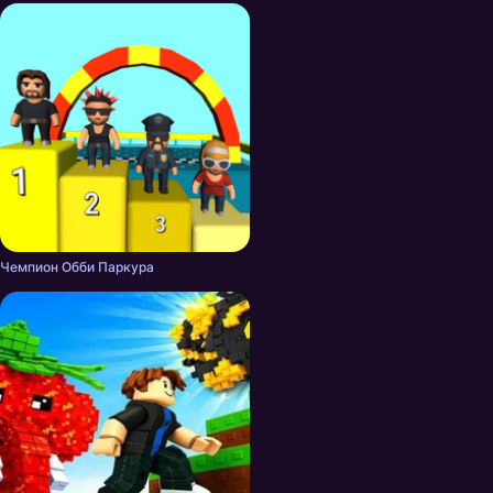
красочные флеш игры про
паркур.
Чемпион Обби Паркура