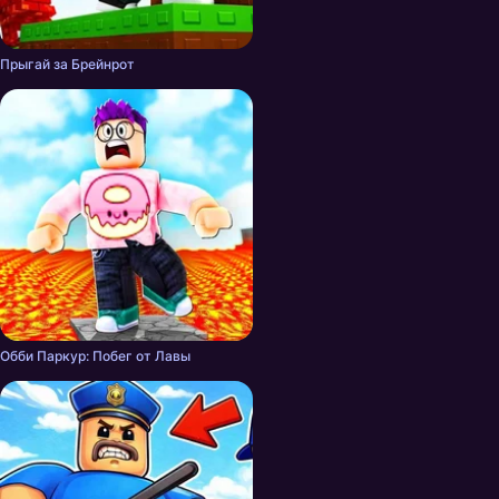
Прыгай за Брейнрот
Обби Паркур: Побег от Лавы