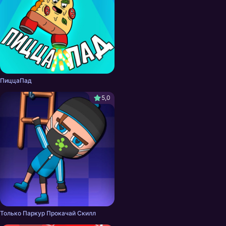
ПиццаПад
5,0
Только Паркур Прокачай Скилл