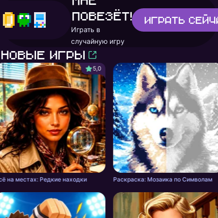
Мне
повезёт!
Играть
сейч
Играть в
случайную игру
Новые игры
5,0
сё на местах: Редкие находки
Раскраска: Мозаика по Символам