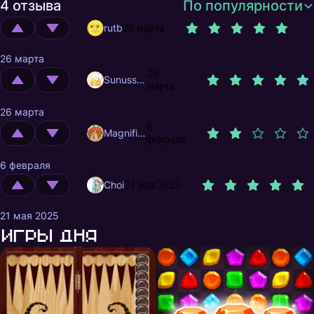
4 отзыва
По популярности
rutb
26 марта
26 марта
26
Sunusstex
марта
26 марта
6
MagnificentMrFox
февраля
6 февраля
Choi
21 мая 2025
21 мая 2025
Игры дня