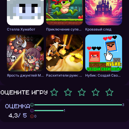
Стелла Хумабот
Приключение супер лягушки
Кровавый след
Ярость джунглей Мутант Носорог Хаос
Расхитители руин: паркур
Нубик: Создай Свой Плейс
Оцените игру
ОЦЕНКА
3
1
4,3
/ 5
0