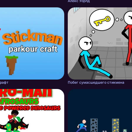
Алекс Уорлд
крафт
Побег сумасшедшего стикмена