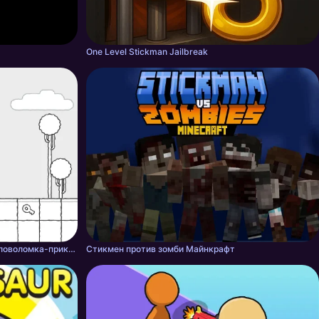
One Level Stickman Jailbreak
Scribble World — платформенная головоломка-приключение
Стикмен против зомби Майнкрафт