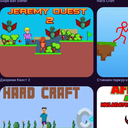
Slope Ball Slither
Hard Craft
Джереми Квест 2
Стикмен паркур 