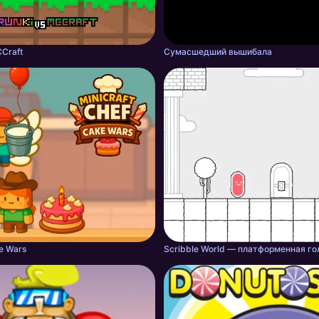
Craft
Сумасшедший вышибала
ke Wars