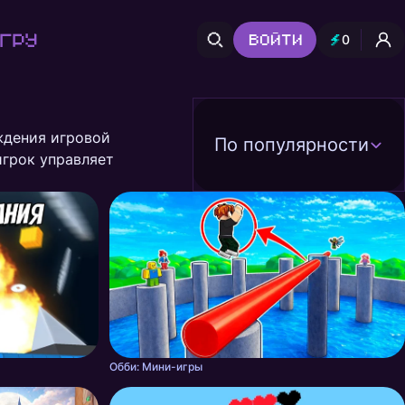
гру
Войти
0
ждения игровой
По популярности
игрок управляет
лей уровней. Этот жанр
Обби: Мини-игры