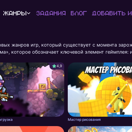
Жанры
Задания
Блог
Добавить и
овых жанров игр, который существует с момента заро
ма», которое обозначает ключевой элемент геймплея: 
еодолевая препятствия, собирая бонусы и достигая це
грузиться в захватывающие приключения.
4,9
агрузка
Мастер рисования