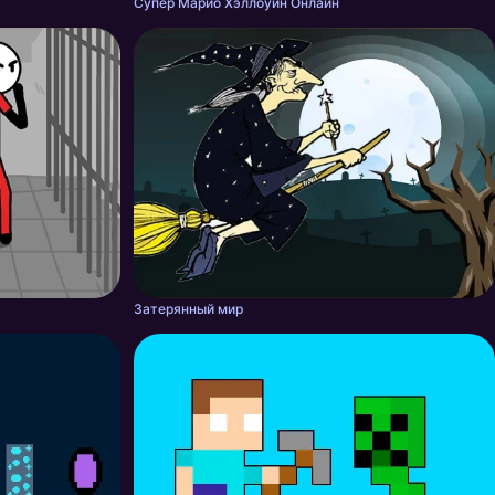
Супер Марио Хэллоуин Онлайн
Затерянный мир