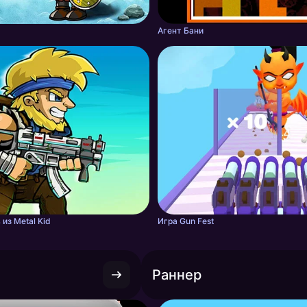
Агент Бани
из Metal Kid
Игра Gun Fest
Раннер