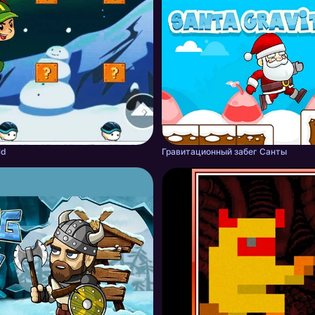
ld
Гравитационный забег Санты