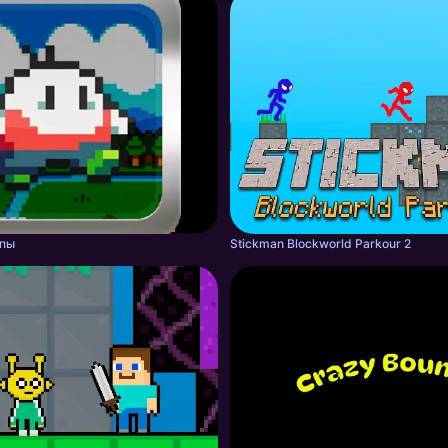
впы
Stickman Blockworld Parkour 2