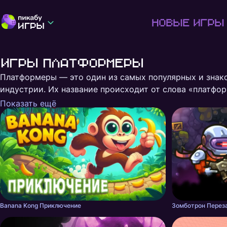
Новые игры
Игры платформеры
Платформеры — это один из самых популярных и знак
индустрии. Их название происходит от слова «платфор
персонажем, который перемещается по платформам, пр
Показать ещё
включает в себя простоту, динамику и стремление по
Banana Kong Приключение
Зомботрон Перез