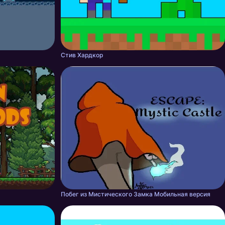
Стив Хардкор
Побег из Мистического Замка Мобильная версия