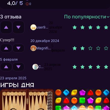
4,0
/ 5
0
3 отзыва
По популярности
20
user9772232
декабря
2024
Супер!!!
20 декабря 2024
5
MagnificentMrFox
февраля
5 февраля
23 апреля
Choi
2025
23 апреля 2025
Игры дня