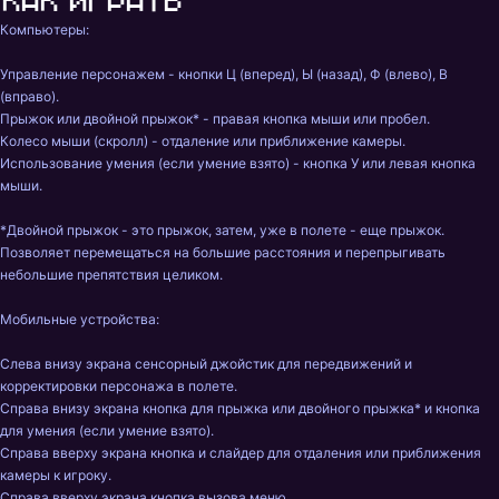
Как играть
Компьютеры:

Управление персонажем - кнопки Ц (вперед), Ы (назад), Ф (влево), В 
(вправо).

Прыжок или двойной прыжок* - правая кнопка мыши или пробел.

Колесо мыши (скролл) - отдаление или приближение камеры.

Использование умения (если умение взято) - кнопка У или левая кнопка 
мыши.

*Двойной прыжок - это прыжок, затем, уже в полете - еще прыжок. 
Позволяет перемещаться на большие расстояния и перепрыгивать 
небольшие препятствия целиком.

Мобильные устройства:

Слева внизу экрана сенсорный джойстик для передвижений и 
корректировки персонажа в полете.

Справа внизу экрана кнопка для прыжка или двойного прыжка* и кнопка 
для умения (если умение взято).

Справа вверху экрана кнопка и слайдер для отдаления или приближения 
камеры к игроку.

Справа вверху экрана кнопка вызова меню.
