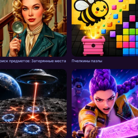
оиск предметов: Затерянные места
Пчелкины пазлы