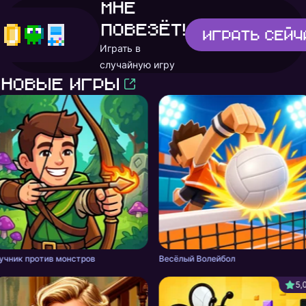
Мне
повезёт!
Играть
сейч
Играть в
случайную игру
Новые игры
учник против монстров
Весёлый Волейбол
5,