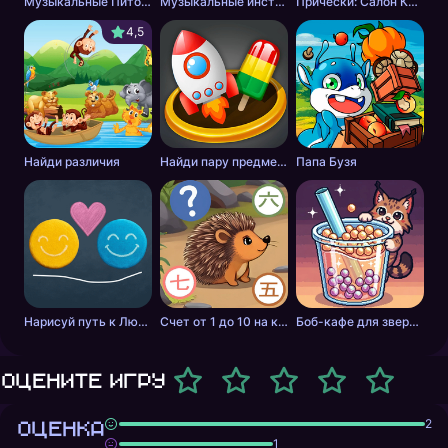
Музыкальные Питомцы! Милые Поющие Котики
Музыкальные инструменты для детей
Прически: Салон Красоты
4,5
Найди различия
Найди пару предметов 3D
Папа Бузя
Нарисуй путь к Любви
Счет от 1 до 10 на китайском
Боб-кафе для зверей. Мастер бабл-чая.
Оцените игру
ОЦЕНКА
2
1