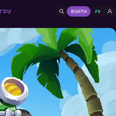
гру
Войти
0