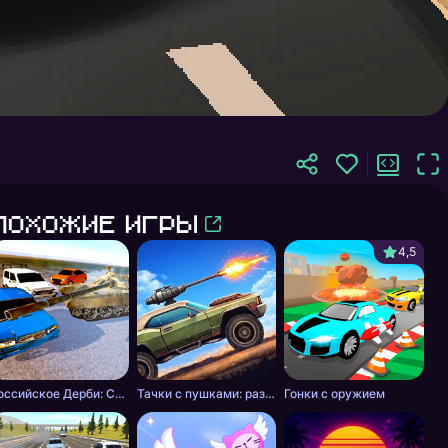
Похожие игры
4,5
Российское Дерби: Столкновение
Тачки с пушками: разборки в пустошах
Гонки с оружием