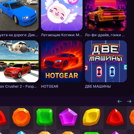
Суета на дороге: Дикие шашки
Летающие Котики: Музыкальные Гонки!
Ло-фи-драйв, гонки на закате
Max Crusher 2 - Разрушения, Дрифт и Гонки!
HOTGEAR
ДВЕ МАШИНЫ