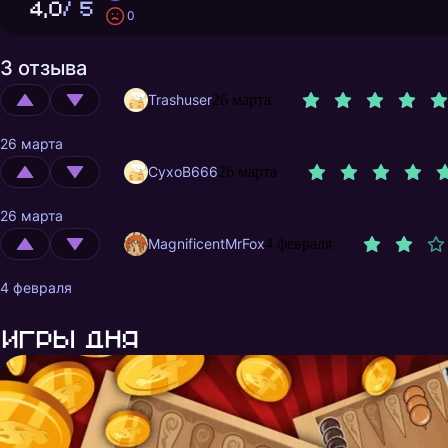
4,0
/ 5
0
3 отзыва
Trashuser
26 марта
26 марта
CyxoB666
26 марта
26 марта
MagnificentMrFox
4 февраля
4 февраля
Игры дня