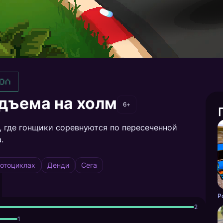
ол
дъема на холм
6+
ью, где гонщики соревнуются по пересеченной
.
мотоциклах
Денди
Сега
2
1