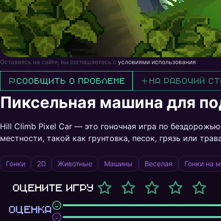
Оставаясь на сайте, вы соглашаетесь с
условиями использования
Сообщить о проблеме
На рабочий ст
Пиксельная машина для по
Hill Climb Pixel Car — это гоночная игра по бездорож
местности, такой как грунтовка, песок, грязь или трава
Гонки
2D
Животные
Машины
Веселая
Гонки на 
Оцените игру
ОЦЕНКА