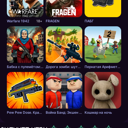
Warfare 1942
18+
FRAGEN
ПАБГ
Бабка с пулемётом: Апокалипсис
Дорога зомби: шутер с разрушениями
Пернатая Арифметика
Pew Pew Dose. Крафт оружия
Война Банд: Экшен шутер
Кошмар на ночь