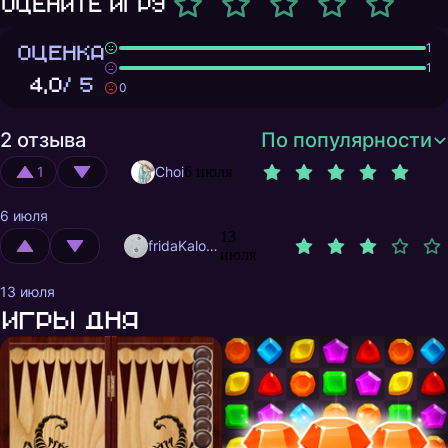
Оцените игру
ОЦЕНКА
1
1
4,0
/ 5
0
2 отзыва
По популярности
1
Choi
6 июля
6 июля
13
fridaKalo0101
июля
13 июля
Игры дня