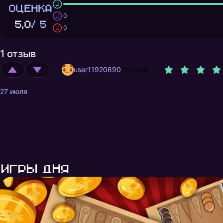
ОЦЕНКА
0
5,0
/ 5
0
1 отзыв
user11920690
27 июля
27 июля
Игры дня