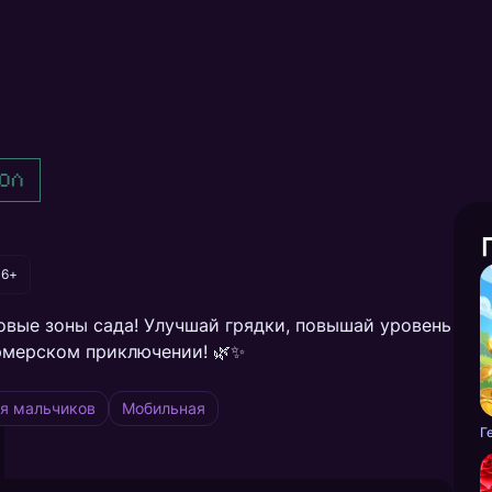
ол
6+
овые зоны сада! Улучшай грядки, повышай уровень
рмерском приключении! 🌿✨
я мальчиков
Мобильная
Г