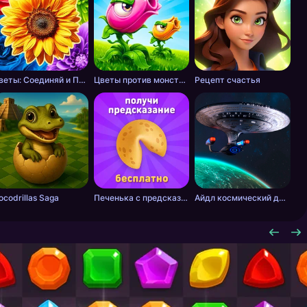
Цветы: Соединяй и Продавай Букеты!
Цветы против монстров
Рецепт счастья
ocodrillas Saga
Печенька с предсказанием
Айдл космический добытчик