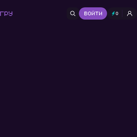
гру
Войти
0