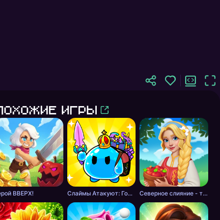
Похожие игры
ерой ВВЕРХ!
Слаймы Атакуют: Головоломка!
Северное слияние - тайна леса