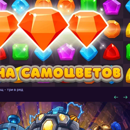
щ - три в ряд