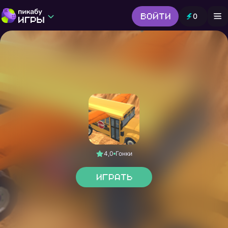
Войти
0
Игры от Пикабу
Выбор редакции
Шутер
Головоломки
Гонки
Все жанры
4,0
Гонки
Играть