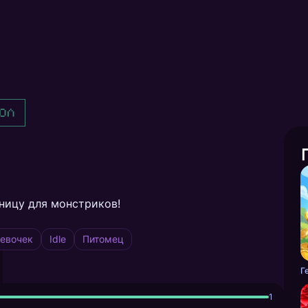
ол
ницу для монстриков!
евочек
Idle
Питомец
Г
1