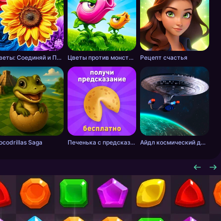
Цветы: Соединяй и Продавай Букеты!
Цветы против монстров
Рецепт счастья
ocodrillas Saga
Печенька с предсказанием
Айдл космический добытчик