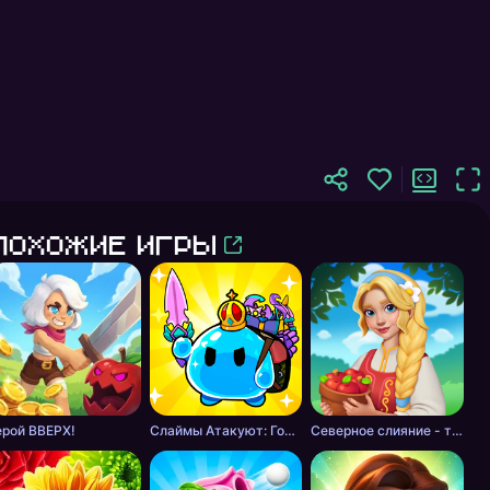
Похожие игры
ерой ВВЕРХ!
Слаймы Атакуют: Головоломка!
Северное слияние - тайна леса