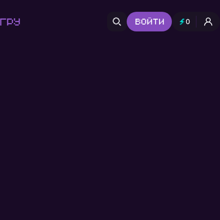
гру
Войти
0