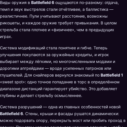
Виды оружия в
Battlefield 6
ощущаются по-разному: отдача,
темп и звук выстрелов стали отчётливее, а баллистика —
реалистичнее. Пули учитывают расстояние, возможны
рикошеты, и каждое оружие требует привыкания. В целом
стрельба стала плотнее и «физичнее», чем в предыдущих
играх.
Система модификаций стала понятнее и гибче. Теперь
улучшения покупаются за оружейные кредиты, и игрок
выбирает между лёгкими, но многочисленными модами и
дорогими апгрейдами — вроде усиленных патронов или
глушителей. Для снайперов вернулся знакомый по
Battlefield 1
«sweet spot»: одно точное попадание в торс в определённом
диапазоне дистанций гарантирует убийство. Это добавляет
глубины и делает стрельбу осмысленнее.
Система разрушений — одна из главных особенностей новой
Battlefield 6
. Стены, крыши и фасады рушатся динамически:
можно подорвать опору, перекрыть мост или пробить проход в