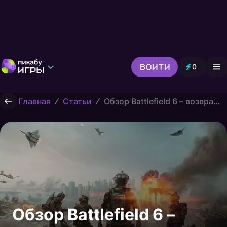
Войти
0
Игры от Пикабу
Выбор редакции
Главная
Статьи
Обзор Battlefield 6 – возвращение легенды
Шутер
Головоломки
Гонки
Все жанры
Обзор Battlefield 6 –