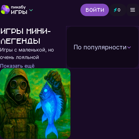
Войти
0
Игры от Пикабу
Выбор редакции
Игры Мини-
Шутер
Головоломки
Гонки
легенды
Все жанры
По популярности
Игры с маленькой, но
очень лояльной
аудиторией
Показать ещё