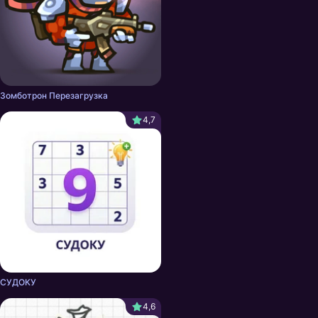
Зомботрон Перезагрузка
4,7
СУДОКУ
4,6