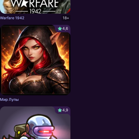
Warfare 1942
18+
4,6
Мир Лупы
4,9