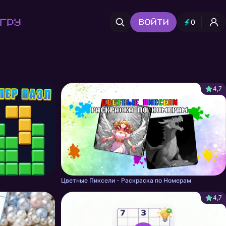
гру
Войти
0
4,7
Цветные Пиксели - Раскраска по Номерам
4,7