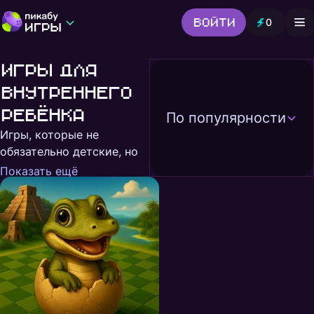
Войти
0
Игры от Пикабу
Выбор редакции
Игры для
Шутер
Головоломки
Гонки
внутреннего
Все жанры
ребёнка
По популярности
Игры, которые не
обязательно детские, но
дают чистую и простую
Показать ещё
радость