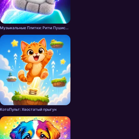
Музыкальные Плитки: Ритм Пушистика
КотоПульт: Хвостатый прыгун