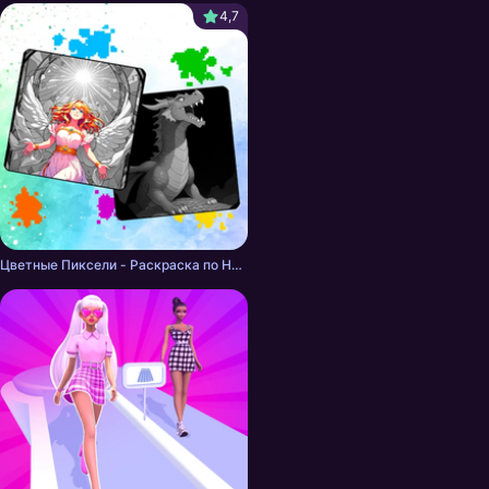
фантастические миры,
4,7
наполненные магией,
приключениями и
эпическими сражениями.
Цветные Пиксели - Раскраска по Номерам