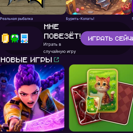
Реальная рыбалка
Бурить-Копать!
Мне
повезёт!
Играть
сейч
Играть в
случайную игру
Новые игры