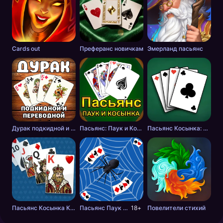
Cards out
Преферанс новичкам
Эмерланд пасьянс
Дурак подкидной и переводной
Пасьянс: Паук и Косынка
Пасьянс Косынка: Вечная русская классика
Пасьянс Косынка Крупные карты
Пасьянс Паук классический
18+
Повелители стихий