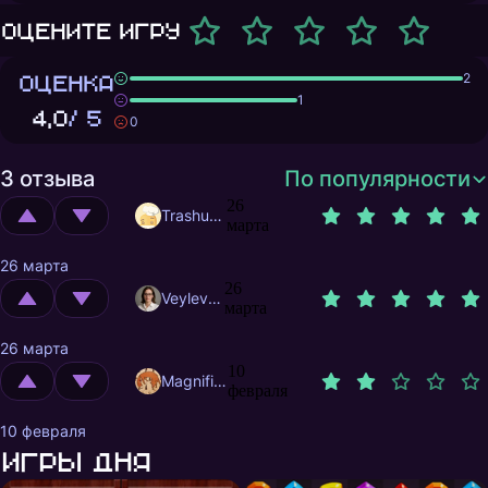
Оцените игру
ОЦЕНКА
2
1
4,0
/ 5
0
3 отзыва
По популярности
26
Trashuser
марта
26 марта
26
Veylevas
марта
26 марта
10
MagnificentMrFox
февраля
10 февраля
Игры дня