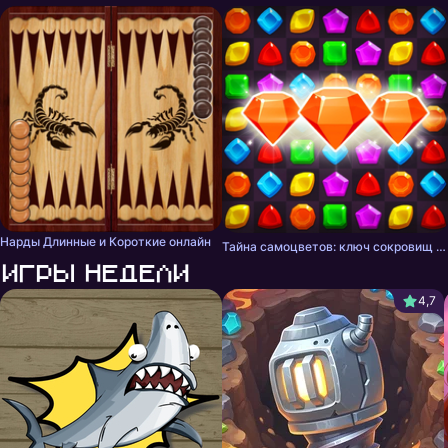
Нарды Длинные и Короткие онлайн
Тайна самоцветов: ключ сокровищ - три в ряд
Игры недели
4,7