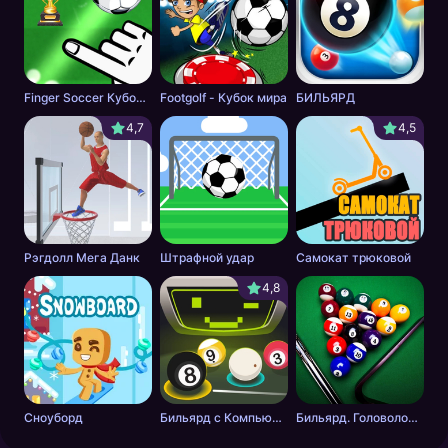
Finger Soccer Кубок мира
Footgolf - Кубок мира
БИЛЬЯРД
4,7
4,5
Рэгдолл Мега Данк
Штрафной удар
Самокат трюковой
4,8
Сноуборд
Бильярд с Компьютером
Бильярд. Головоломка.