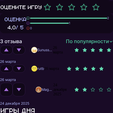
Оцените игру
ОЦЕНКА
2
1
4,0
/ 5
0
3 отзыва
По популярности
26
Sunusstex
марта
26 марта
rutb
26 марта
26 марта
24
MagnificentMrFox
декабря
2025
24 декабря 2025
Игры дня