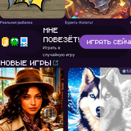
Реальная рыбалка
Бурить-Копать!
Мне
повезёт!
Играть
сейч
Играть в
случайную игру
Новые игры
5,