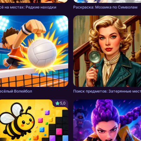
сё на местах: Редкие находки
Раскраска: Мозаика по Символам
есёлый Волейбол
Поиск предметов: Затерянные мес
5,0