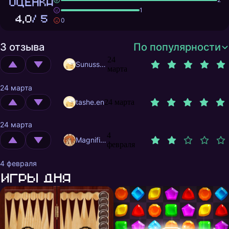
ОЦЕНКА
1
4,0
/ 5
0
3 отзыва
По популярности
24
Sunusstex
марта
24 марта
tashe.en
24 марта
24 марта
4
MagnificentMrFox
февраля
4 февраля
Игры дня