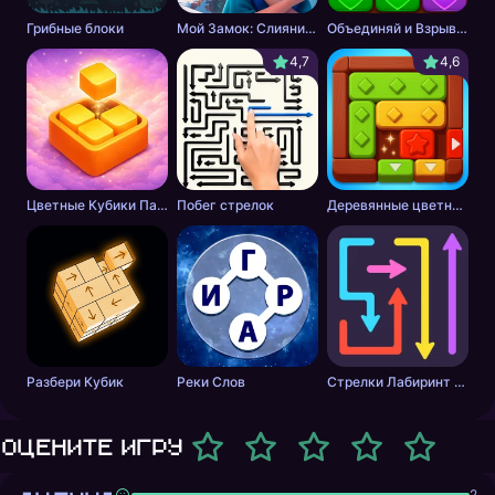
Грибные блоки
Мой Замок: Слияние и История
Объединяй и Взрывай + 2048
4,7
4,6
Цветные Кубики Пазл
Побег стрелок
Деревянные цветные блоки
Разбери Кубик
Реки Слов
Стрелки Лабиринт - Цветной путь
Оцените игру
2