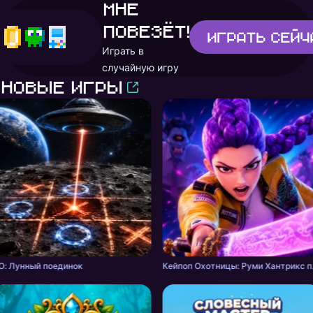
Мне
повезёт!
Играть
сейч
Играть в
случайную игру
Новые игры
О: Лунный поединок
Кейпоп Ох