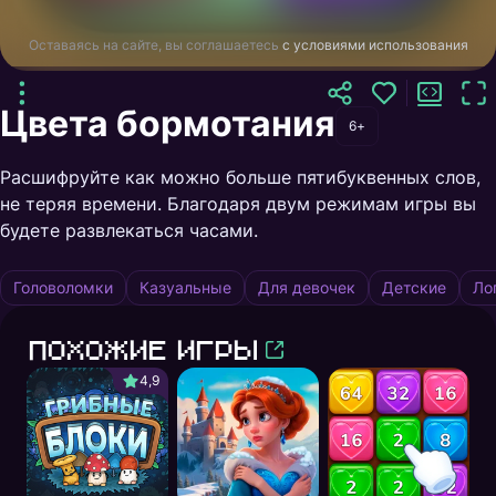
Оставаясь на сайте, вы соглашаетесь
с условиями использования
Цвета бормотания
6+
Расшифруйте как можно больше пятибуквенных слов,
не теряя времени. Благодаря двум режимам игры вы
будете развлекаться часами.
Головоломки
Казуальные
Для девочек
Детские
Ло
Похожие игры
4,9