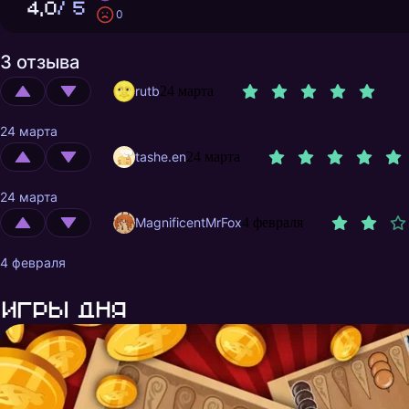
4,0
/ 5
0
3 отзыва
rutb
24 марта
24 марта
tashe.en
24 марта
24 марта
MagnificentMrFox
4 февраля
4 февраля
Игры дня