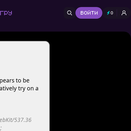
гру
Войти
0