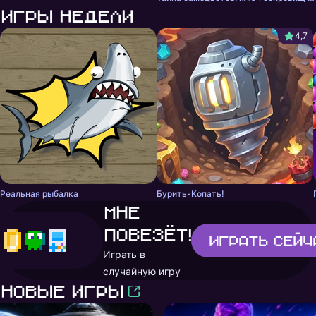
Игры недели
4,7
Реальная рыбалка
Бурить-Копать!
Мне
повезёт!
Играть
сейч
Играть в
случайную игру
Новые игры