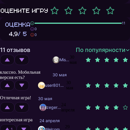
Оцените игру
ОЦЕНКА
11
0
4,9
/ 5
0
11 отзывов
По популярности
30
Misantropolis
мая
классно. Мобильная
30 мая
версия есть?
30
user8015404
мая
Отличная игра!
30 мая
24
zegerved
апреля
интересная игра
24 апреля
29
1
Welcome37