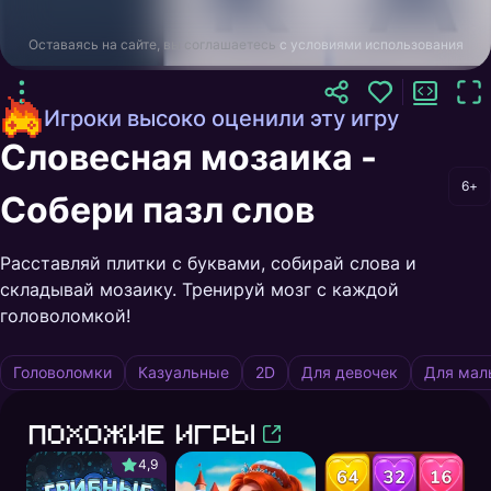
Оставаясь на сайте, вы соглашаетесь
с условиями использования
Игроки высоко оценили эту игру
Словесная мозаика -
6+
Собери пазл слов
Расставляй плитки с буквами, собирай слова и
складывай мозаику. Тренируй мозг с каждой
головоломкой!
Головоломки
Казуальные
2D
Для девочек
Для мал
Похожие игры
4,9