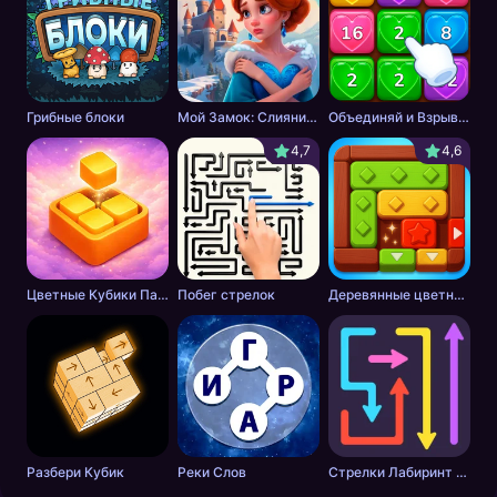
Грибные блоки
Мой Замок: Слияние и История
Объединяй и Взрывай + 2048
4,7
4,6
Цветные Кубики Пазл
Побег стрелок
Деревянные цветные блоки
Разбери Кубик
Реки Слов
Стрелки Лабиринт - Цветной путь