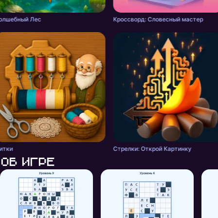
олшебный Лес
Кроссворд: Словесный мастер
итки
Стрелки: Открой Картинку
Об игре