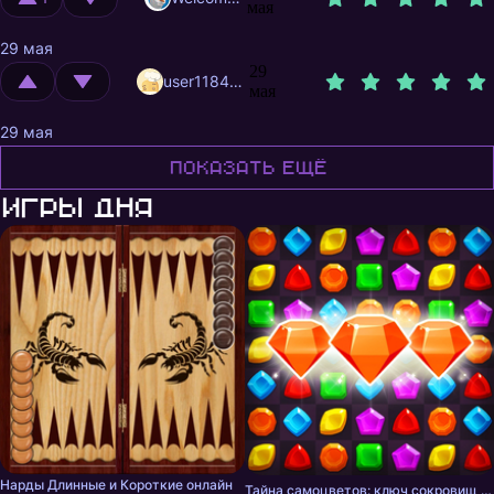
мая
29 мая
29
user11847741
мая
29 мая
Показать ещё
Игры дня
Нарды Длинные и Короткие онлайн
Тайна самоцветов: ключ сокровищ - три в ряд