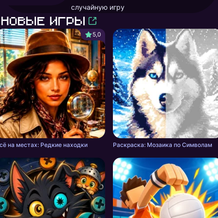
случайную игру
Новые игры
5,0
сё на местах: Редкие находки
Раскраска: Мозаика по Символам