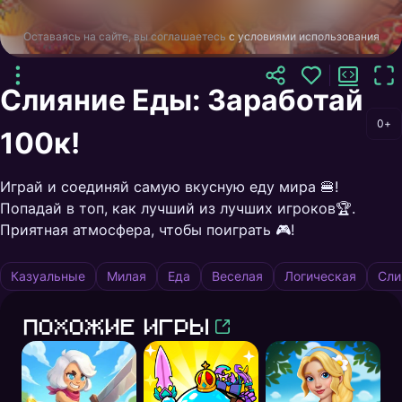
Оставаясь на сайте, вы соглашаетесь
с условиями использования
Слияние Еды: Заработай
0+
100к!
Играй и соединяй самую вкусную еду мира 🍔!
Попадай в топ, как лучший из лучших игроков🏆.
Приятная атмосфера, чтобы поиграть 🎮!
Казуальные
Милая
Еда
Веселая
Логическая
Сли
Похожие игры