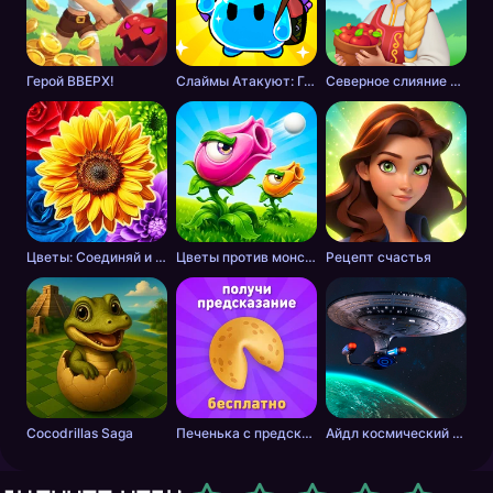
Герой ВВЕРХ!
Слаймы Атакуют: Головоломка!
Северное слияние - тайна леса
Цветы: Соединяй и Продавай Букеты!
Цветы против монстров
Рецепт счастья
Cocodrillas Saga
Печенька с предсказанием
Айдл космический добытчик