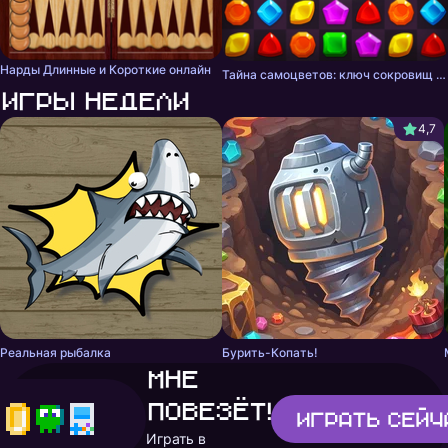
Нарды Длинные и Короткие онлайн
Тайна самоцветов: ключ сокровищ - три в ряд
Игры недели
4,7
Реальная рыбалка
Бурить-Копать!
Мне
повезёт!
Играть
сейч
Играть в