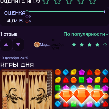
Оцените игру
ОЦЕНКА
1
0
4,0
/ 5
0
1 отзыв
По популярности
10
MagnificentMrFox
декабря
2025
10 декабря 2025
Игры дня