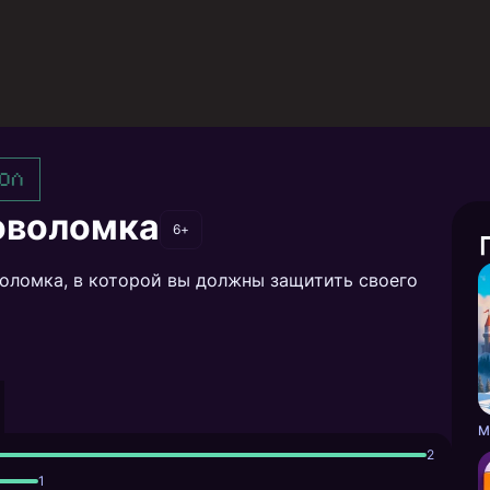
ол
оволомка
6+
воломка, в которой вы должны защитить своего
2
1