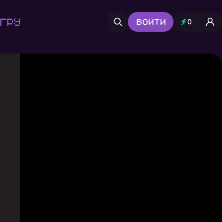
гру
Войти
0