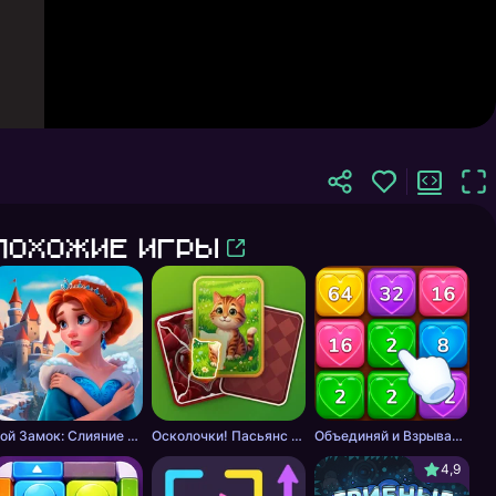
Похожие игры
Мой Замок: Слияние и История
Осколочки! Пасьянс Собери картинки
Объединяй и Взрывай + 2048
4,9