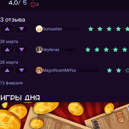
4,0
/ 5
0
3 отзыва
Sunusstex
26 марта
26 марта
Veylevas
26 марта
26 марта
MagnificentMrFox
13 февраля
13 февраля
Игры дня