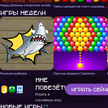
Нарды Длинные и Короткие онлайн
Тайна самоцветов: ключ сокровищ - три в ряд
Игры недели
Реальная рыбалка
Простые Шарики Стрелялки
Мне
повезёт!
Играть
сейч
Играть в
случайную игру
Новые игры