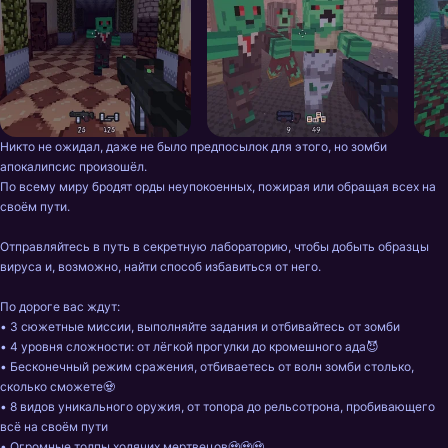
Никто не ожидал, даже не было предпосылок для этого, но зомби 
апокалипсис произошёл.

По всему миру бродят орды неупокоенных, пожирая или обращая всех на 
своём пути.

Отправляйтесь в путь в секретную лабораторию, чтобы добыть образцы 
вируса и, возможно, найти способ избавиться от него.

По дороге вас ждут:

• 3 сюжетные миссии, выполняйте задания и отбивайтесь от зомби

• 4 уровня сложности: от лёгкой прогулки до кромешного ада😈

• Бесконечный режим сражения, отбиваетесь от волн зомби столько, 
сколько сможете🧟

• 8 видов уникального оружия, от топора до рельсотрона, пробивающего 
всё на своём пути

• Огромные толпы ходячих мертвецов🧟🧟🧟
