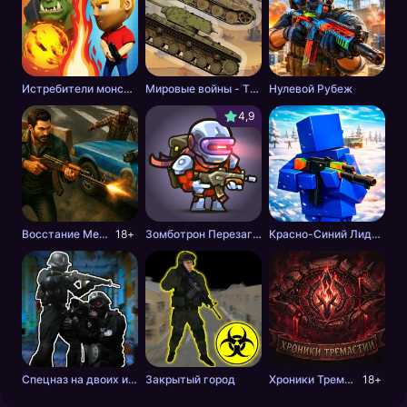
Истребители монстров
Мировые войны - Tанки
Нулевой Рубеж
4,9
Восстание Мертвецов
18+
Зомботрон Перезагрузка
Красно-Синий Лидер 2
Спецназ на двоих игроков
Закрытый город
Хроники Тремастии
18+