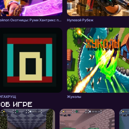
Кейпоп Охотницы: Руми Хантрикс против Демонов
Нулевой Рубеж
ИГАХРУЩ
Жуколы
Об игре