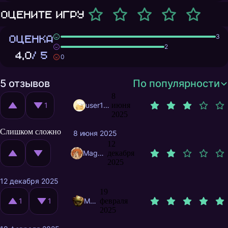
Оцените игру
ОЦЕНКА
3
2
4,0
/ 5
0
5 отзывов
По популярности
8
1
user10831068
июня
2025
Слишком сложно
8 июня 2025
12
MagnificentMrFox
декабря
2025
12 декабря 2025
19
1
1
MDAGD
февраля
2025