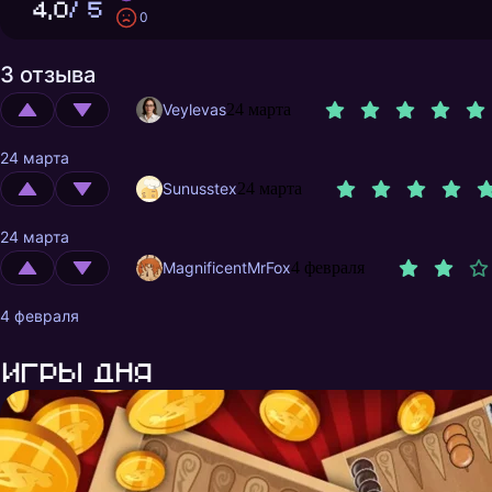
4,0
/ 5
0
3 отзыва
Veylevas
24 марта
24 марта
Sunusstex
24 марта
24 марта
MagnificentMrFox
4 февраля
4 февраля
Игры дня