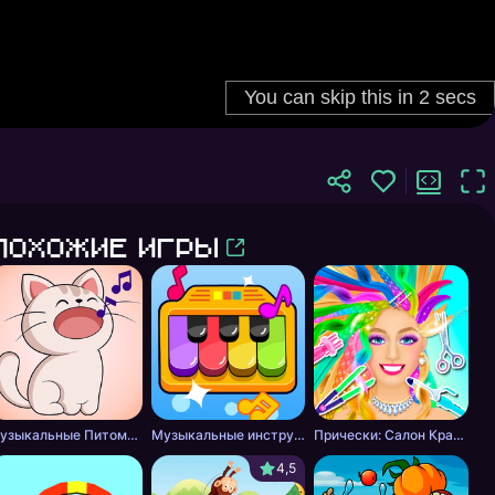
Похожие игры
6 лет
Для детей 6 лет
Квесты
Кости
Музыкальные Питомцы! Милые Поющие Котики
Музыкальные инструменты для детей
Прически: Салон Красоты
4,5