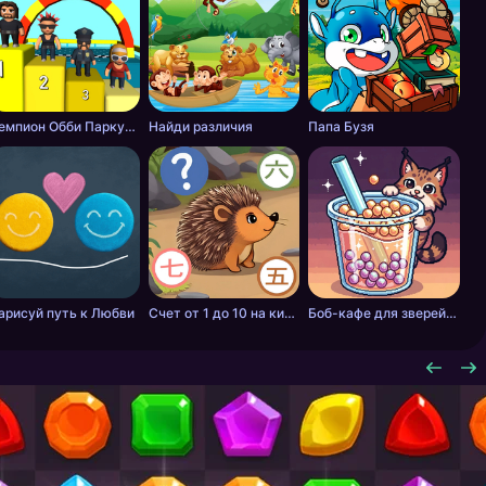
Чемпион Обби Паркура
Найди различия
Папа Бузя
арисуй путь к Любви
Счет от 1 до 10 на китайском
Боб-кафе для зверей. Мастер бабл-чая.