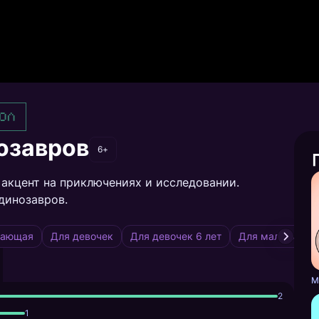
ол
озавров
6+
 акцент на приключениях и исследовании.
динозавров.
чающая
Для девочек
Для девочек 6 лет
Для мальчиков 
2
1