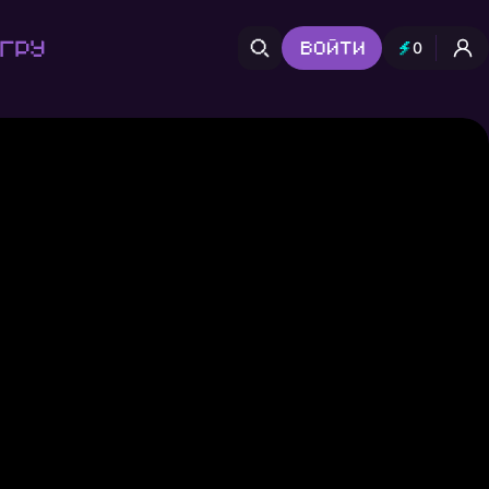
гру
Войти
0