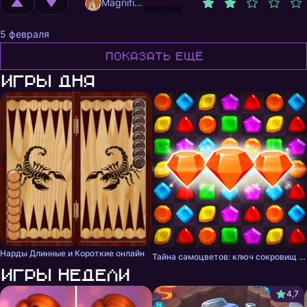
MagnificentMrFox
февраля
5 февраля
Показать ещё
Игры дня
Нарды Длинные и Короткие онлайн
Тайна самоцветов: ключ сокровищ - три в ряд
Игры недели
4,7