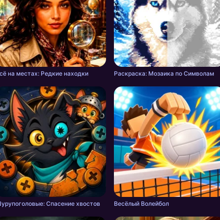
сё на местах: Редкие находки
Раскраска: Мозаика по Символам
урупоголовые: Спасение хвостов
Весёлый Волейбол