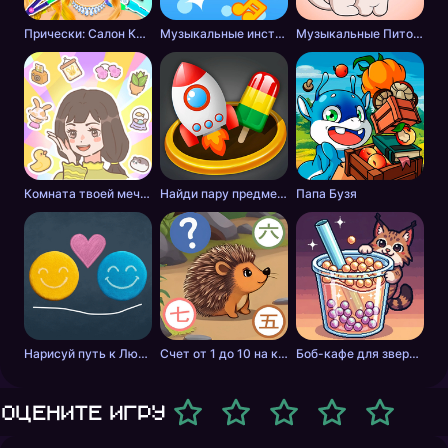
Прически: Салон Красоты
Музыкальные инструменты для детей
Музыкальные Питомцы! Милые Поющие Котики
Комната твоей мечты
Найди пару предметов 3D
Папа Бузя
Нарисуй путь к Любви
Счет от 1 до 10 на китайском
Боб-кафе для зверей. Мастер бабл-чая.
Оцените игру