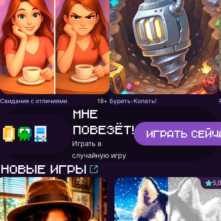
Свидания с отличиями
18+
Бурить-Копать!
Мне
повезёт!
Играть
сейч
Играть в
случайную игру
Новые игры
5,