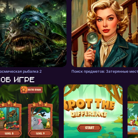
осмическая рыбалка 2
Поиск предметов: Затерянные мес
Об игре