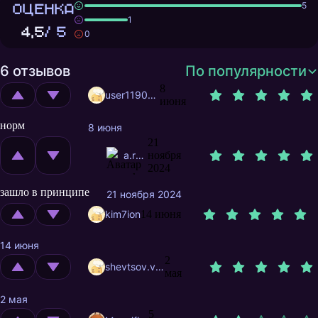
ОЦЕНКА
5
1
4,5
/ 5
0
6 отзывов
По популярности
8
user11900378
июня
норм
8 июня
21
a.rusakov
ноября
2024
зашло в принципе
21 ноября 2024
kim7ion
14 июня
14 июня
2
shevtsov.vova
мая
2 мая
5