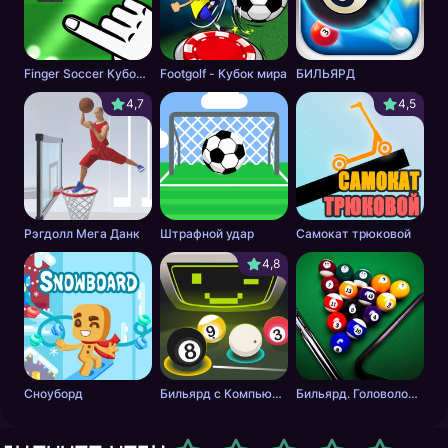
Finger Soccer Кубок мира
Footgolf - Кубок мира
БИЛЬЯРД
4,7
4,5
Рэгдолл Мега Данк
Штрафной удар
Самокат трюковой
4,8
Сноуборд
Бильярд с Компьютером
Бильярд. Головоломка.