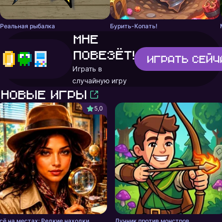
Реальная рыбалка
Бурить-Копать!
Мне
повезёт!
Играть
сейч
Играть в
случайную игру
Новые игры
5,0
сё на местах: Редкие находки
Лучник против монстров