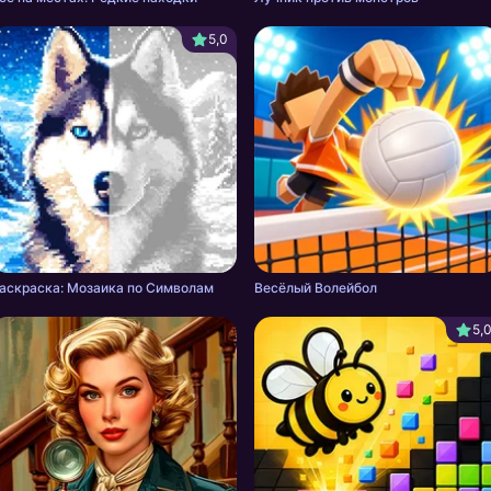
5,0
аскраска: Мозаика по Символам
Весёлый Волейбол
5,