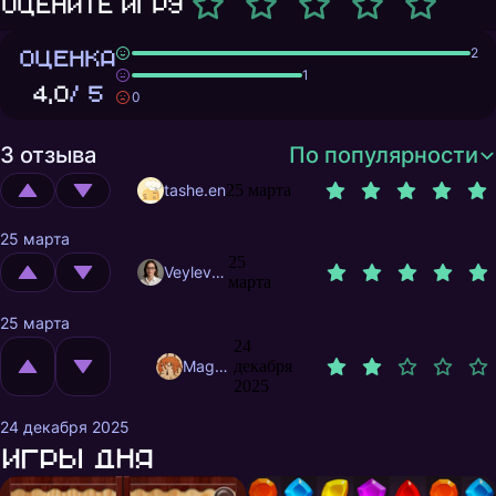
Оцените игру
ОЦЕНКА
2
1
4,0
/ 5
0
3 отзыва
По популярности
tashe.en
25 марта
25 марта
25
Veylevas
марта
25 марта
24
MagnificentMrFox
декабря
2025
24 декабря 2025
Игры дня