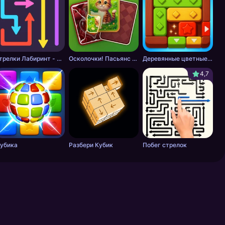
Стрелки Лабиринт - Цветной путь
Осколочки! Пасьянс Собери картинки
Деревянные цветные блоки
4,7
убика
Разбери Кубик
Побег стрелок