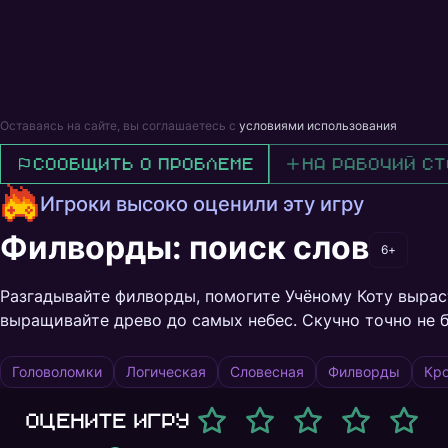
Оставаясь на сайте, вы соглашаетесь с
условиями использования
Сообщить о проблеме
На рабочий ст
Игроки высоко оценили эту игру
Филворды: поиск слов
6+
Разгадывайте филворды, помогите Учёному Коту вырас
выращивайте древо до самых небес. Скучно точно не б
Головоломки
Логическая
Словесная
Филворды
Кр
Оцените игру