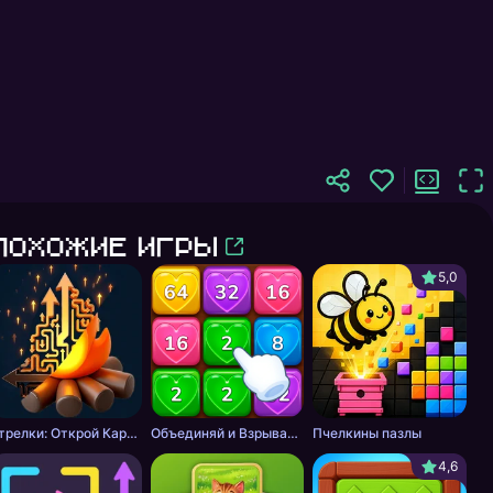
Похожие игры
5,0
Стрелки: Открой Картинку
Объединяй и Взрывай + 2048
Пчелкины пазлы
4,6