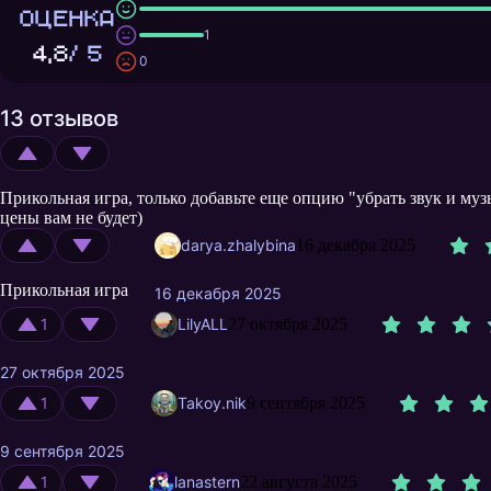
ОЦЕНКА
1
4,8
/ 5
0
13 отзывов
Прикольная игра, только добавьте еще опцию "убрать звук и муз
цены вам не будет)
darya.zhalybina
16 декабря 2025
Прикольная игра
16 декабря 2025
1
LilyALL
27 октября 2025
27 октября 2025
1
Takoy.nik
9 сентября 2025
9 сентября 2025
1
lanastern
22 августа 2025