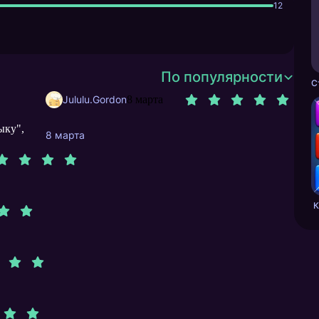
12
По популярности
Jululu.Gordon
8 марта
ыку",
8 марта
К