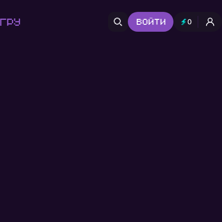
гру
Войти
0