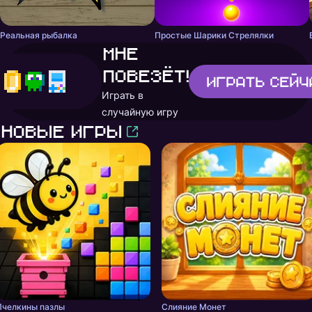
Реальная рыбалка
Простые Шарики Стрелялки
Мне
повезёт!
Играть
сейч
Играть в
случайную игру
Новые игры
Пчелкины пазлы
Слияние Монет