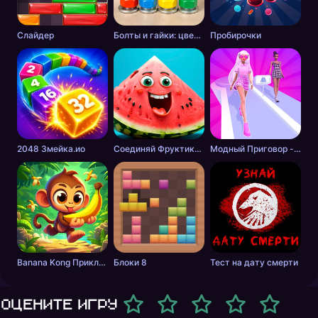
Слайдер
Болты и гайки: цветная сортировка
Пробирочки
2048 Змейка.ио
Соединяй Фруктики: Арбуз в 2048!
Модный Приговор - Одевалки для Девочек
Banana Kong Приключение
Блоки 8
Тест на дату смерти
Оцените игру