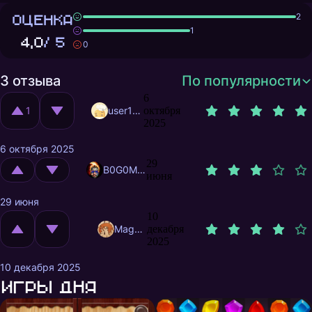
ОЦЕНКА
2
1
4,0
/ 5
0
3 отзыва
По популярности
6
1
user11211477
октября
2025
6 октября 2025
29
B0G0M0L
июня
29 июня
10
MagnificentMrFox
декабря
2025
10 декабря 2025
Игры дня