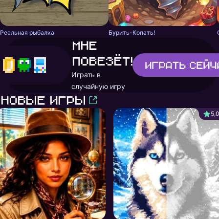
Реальная рыбалка
Бурить-Копать!
Мне
повезёт!
Играть
сейч
Играть в
случайную игру
Новые игры
5,