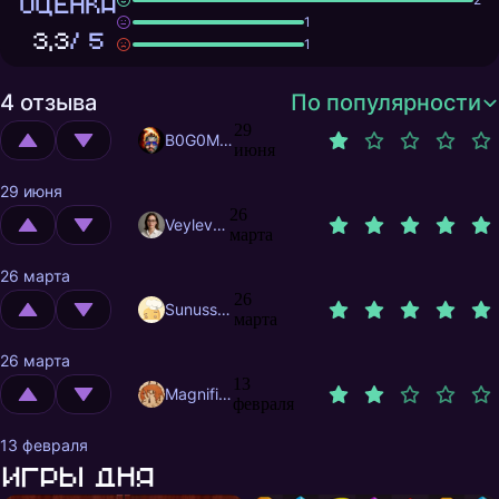
ОЦЕНКА
1
3,3
/ 5
1
4 отзыва
По популярности
29
B0G0M0L
июня
29 июня
26
Veylevas
марта
26 марта
26
Sunusstex
марта
26 марта
13
MagnificentMrFox
февраля
13 февраля
Игры дня