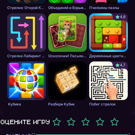
Стрелки: Открой Картинку
Объединяй и Взрывай + 2048
Пчелкины пазлы
4,6
Стрелки Лабиринт - Цветной путь
Осколочки! Пасьянс Собери картинки
Деревянные цветные блоки
4,7
Кубика
Разбери Кубик
Побег стрелок
Оцените игру
2