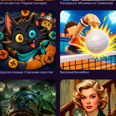
сё на местах: Редкие находки
Раскраска: Мозаика по Символам
урупоголовые: Спасение хвостов
Весёлый Волейбол