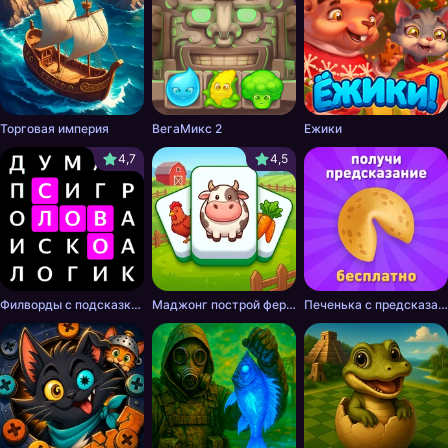
Торговая империя
ВегаМикс 2
Ежики
4,7
4,5
Филворды с подсказками
Маджонг построй ферму
Печенька с предсказанием