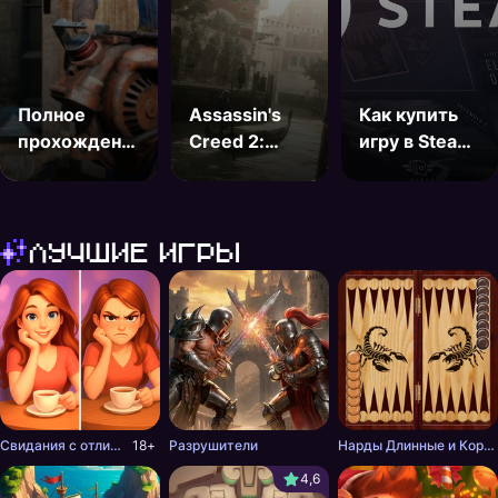
Полное
Assassin's
Как купить
прохождение
Creed 2:
игру в Steam
игры Fallout
прохождение
в России
4: от
игры
Воссоединения
Лучшие игры
до финала
Свидания с отличиями
18+
Разрушители
Нарды Длинные и Короткие онлайн
4,6