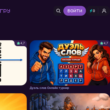
гру
Войти
0
4,7
4,7
Дуэль слов Онлайн турнир