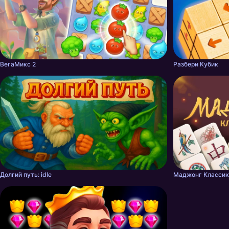
ВегаМикс 2
Разбери Кубик
Долгий путь: idle
Маджонг Классик