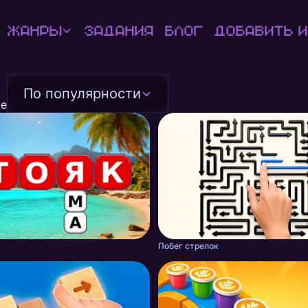
Жанры
Задания
Блог
Добавить и
По популярности
че
Побег стрелок