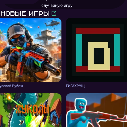
случайную игру
Новые игры
улевой Рубеж
ГИГАХРУЩ