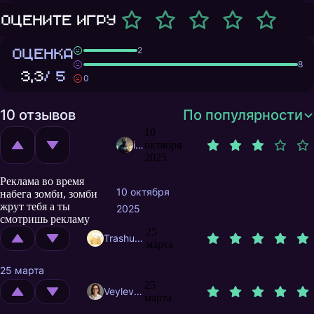
Оцените игру
ОЦЕНКА
2
8
3,3
/ 5
0
10 отзывов
По популярности
10
ionis
октября
2025
Реклама во время
10 октября
набега зомби, зомби
жрут тебя а ты
2025
смотришь рекламу
25
Trashuser
марта
25 марта
25
Veylevas
марта