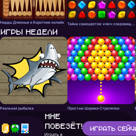
Нарды Длинные и Короткие онлайн
Тайна самоцветов: ключ сокровищ - три в ряд
Игры недели
Реальная рыбалка
Простые Шарики Стрелялки
Мне
повезёт!
Играть
сейч
Играть в