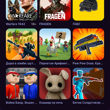
Warfare 1942
18+
FRAGEN
ПАБГ
Дорога зомби: шутер с разрушениями
Пернатая Арифметика
Pew Pew Dose. Крафт оружия
Война Банд: Экшен шутер
Кошмар на ночь
Битва Солдатиков: Красные против Синих