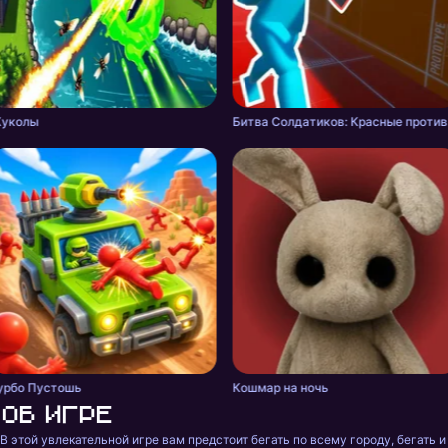
уколы
Бит
урбо Пустошь
Кошмар на ночь
Об игре
В этой увлекательной игре вам предстоит бегать по всему городу, бегать и 