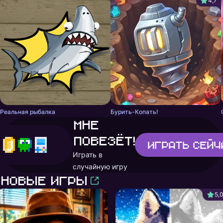
4,7
Реальная рыбалка
Бурить-Копать!
Мне
повезёт!
Играть
сейч
Играть в
случайную игру
Новые игры
5,