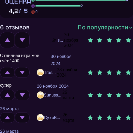
ОЦЕНКА
2
4,2
/ 5
0
6 отзывов
По популярности
30
snyyyx
ноября
2024
Отличная игра мой
30 ноября
счёт 1400
2024
28 ноября
Trashuser
2024
супер
28 ноября 2024
26
Sunusstex
марта
26 марта
26
CyxoB666
марта
26 марта