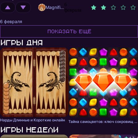
6
MagnificentMrFox
февраля
6 февраля
Показать ещё
Игры дня
Нарды Длинные и Короткие онлайн
Тайна самоцветов: ключ сокровищ - три в ряд
Игры недели