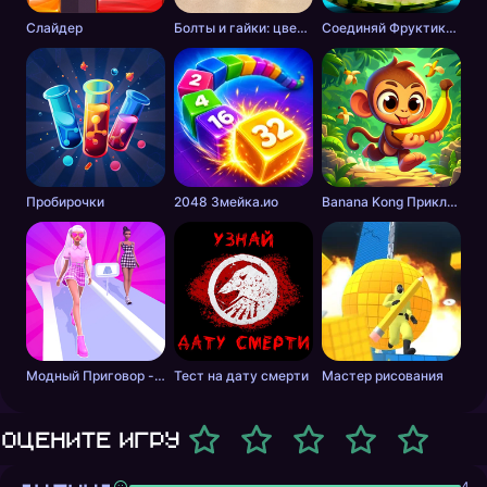
Слайдер
Болты и гайки: цветная сортировка
Соединяй Фруктики: Арбуз в 2048!
Пробирочки
2048 Змейка.ио
Banana Kong Приключение
Модный Приговор - Одевалки для Девочек
Тест на дату смерти
Мастер рисования
Оцените игру
4