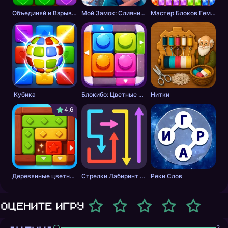
Объединяй и Взрывай + 2048
Мой Замок: Слияние и История
Мастер Блоков Гeм Пазл
Кубика
Блокибо: Цветные блоки
Нитки
4,6
Деревянные цветные блоки
Стрелки Лабиринт - Цветной путь
Реки Слов
Оцените игру
2