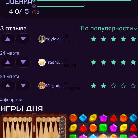
ОЦЕНКА
1
4,0
/ 5
0
3 отзыва
По популярности
24
Veylevas
марта
24 марта
24
Trashuser
марта
24 марта
4
MagnificentMrFox
февраля
4 февраля
Игры дня