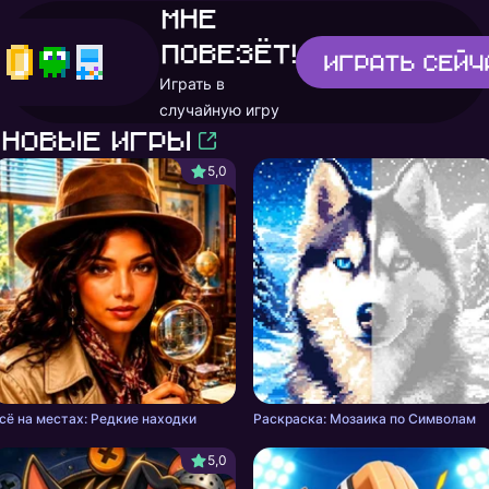
Мне
повезёт!
Играть
сейч
Играть в
случайную игру
Новые игры
5,0
сё на местах: Редкие находки
Раскраска: Мозаика по Символам
5,0