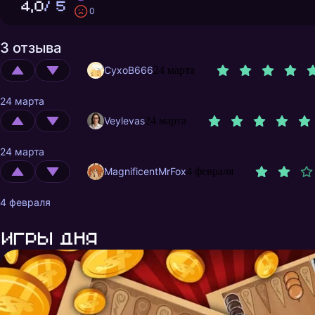
4,0
/ 5
0
3 отзыва
CyxoB666
24 марта
24 марта
Veylevas
24 марта
24 марта
MagnificentMrFox
4 февраля
4 февраля
Игры дня