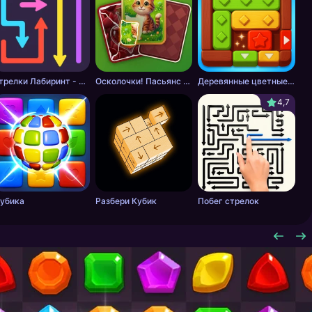
Стрелки Лабиринт - Цветной путь
Осколочки! Пасьянс Собери картинки
Деревянные цветные блоки
4,7
убика
Разбери Кубик
Побег стрелок