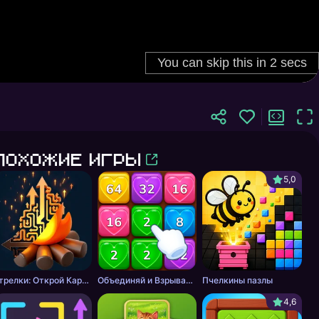
Похожие игры
5,0
Стрелки: Открой Картинку
Объединяй и Взрывай + 2048
Пчелкины пазлы
4,6