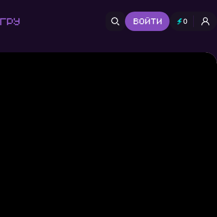
гру
Войти
0