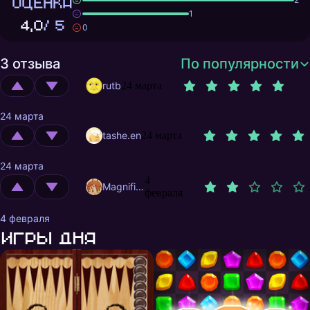
ОЦЕНКА
1
4,0
/ 5
0
3 отзыва
По популярности
rutb
24 марта
24 марта
tashe.en
24 марта
24 марта
4
MagnificentMrFox
февраля
4 февраля
Игры дня