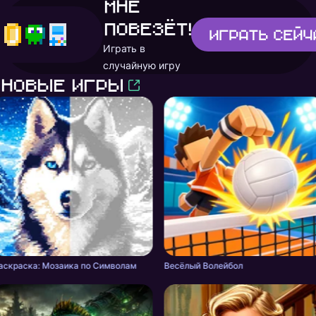
Мне
повезёт!
Играть
сейч
Играть в
случайную игру
Новые игры
аскраска: Мозаика по Символам
Весёлый Волейбол