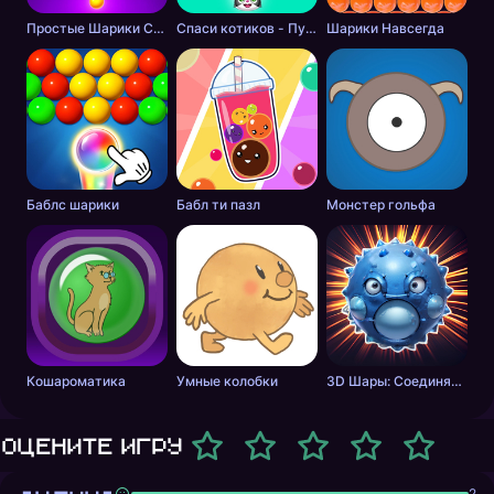
Простые Шарики Стрелялки
Спаси котиков - Пузырьковый Шутер
Шарики Навсегда
Баблс шарики
Бабл ти пазл
Монстер гольфа
Кошароматика
Умные колобки
3D Шары: Соединялка
Оцените игру
2