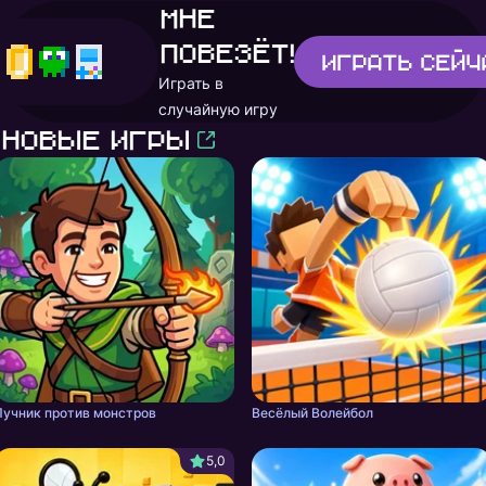
Мне
повезёт!
Играть
сейч
Играть в
случайную игру
Новые игры
Лучник против монстров
Весёлый Волейбол
5,0