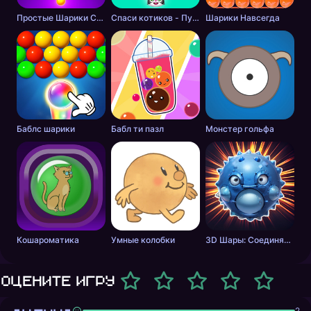
Простые Шарики Стрелялки
Спаси котиков - Пузырьковый Шутер
Шарики Навсегда
Баблс шарики
Бабл ти пазл
Монстер гольфа
Кошароматика
Умные колобки
3D Шары: Соединялка
Оцените игру
2