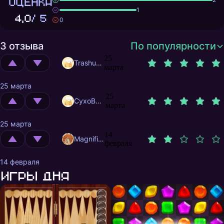
ОЦЕНКА
1
4,0
/ 5
0
3 отзыва
По популярности
25
Trashuser
марта
25 марта
25
CyxoB666
марта
25 марта
14
MagnificentMrFox
февраля
14 февраля
Игры дня