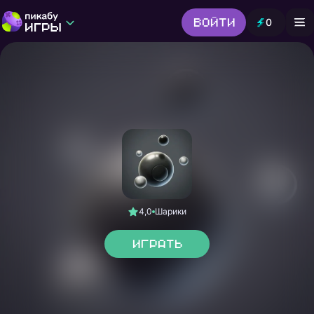
Войти
0
Игры от Пикабу
Выбор редакции
Шутер
Головоломки
Гонки
Все жанры
4,0
Шарики
Играть